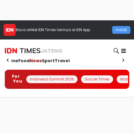
Baca artikel
IDN Times
lainnya di IDN App
Install
JATENG
Home
Food
News
Sport
Travel
For
Indonesia Summit 2026
Soccer Times
Iklanin 
You