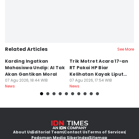
Dhana Kencana
Related Articles
See More
Karding Ingatkan
Trik Motret Acara 17-an
N
Mahasiswa Undip: AI Tak
RT Pakai HP Biar
C
Akan Gantikan Moral
Kelihatan Kayak Liputan
1
07 Agu 2026, 18:44 WIB
Festival Nasional
07 Agu 2026, 17:54 WIB
M
07
News
News
Ne
About Us
Editorial Team
Contact Us
Terms of Services
Pedoman Media Siber
Index
Sitemap