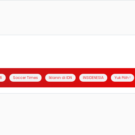
6
Soccer Times
Iklanin di IDN
INSIDENESIA
Yuk Pilih !