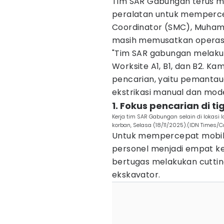
Tim SAR Gabungan terus 
peralatan untuk memperce
Coordinator (SMC), Muham
masih memusatkan operasi 
"Tim SAR gabungan melaku
Worksite A1, B1, dan B2. 
pencarian, yaitu pemantaua
ekstrikasi manual dan mode
1. Fokus pencarian di ti
Kerja tim SAR Gabungan selain di lokasi
korban, Selasa (18/11/2025).(IDN Times/C
Untuk mempercepat mobilis
personel menjadi empat ke
bertugas melakukan cutti
ekskavator.