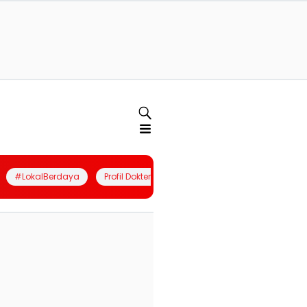
#LokalBerdaya
Profil Dokter
Quiz
Join Community