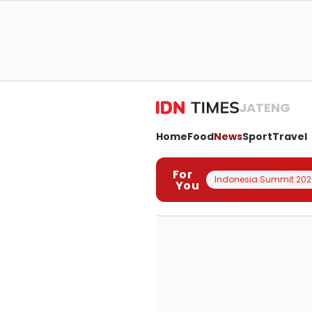
JATENG
Home
Food
News
Sport
Travel
For
Indonesia Summit 202
You