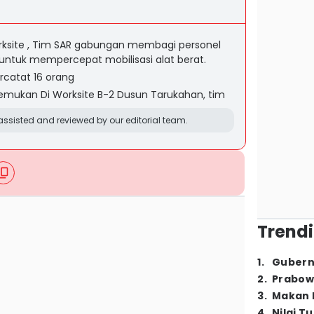
orksite , Tim SAR gabungan membagi personel
ntuk mempercepat mobilisasi alat berat.
rcatat 16 orang
emukan Di Worksite B-2 Dusun Tarukahan, tim
ssisted and reviewed by our editorial team.
Trendi
1
.
Gubern
2
.
Prabow
3
.
Makan B
4
.
Nilai T