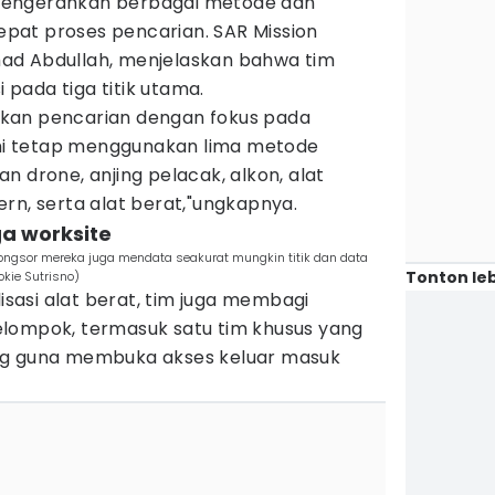
mengerahkan berbagai metode dan
pat proses pencarian. SAR Mission
ad Abdullah, menjelaskan bahwa tim
pada tiga titik utama.
kan pencarian dengan fokus pada
Kami tetap menggunakan lima metode
n drone, anjing pelacak, alkon, alat
rn, serta alat berat,"ungkapnya.
ga worksite
 longsor mereka juga mendata seakurat mungkin titik dan data
Tonton leb
okie Sutrisno)
asi alat berat, tim juga membagi
lompok, termasuk satu tim khusus yang
ng guna membuka akses keluar masuk