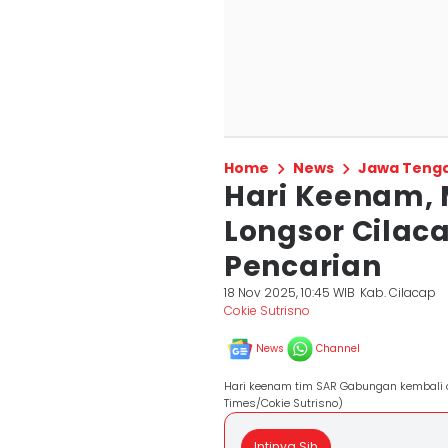
Home
News
Jawa Teng
Hari Keenam, 
Longsor Cilac
Pencarian
18 Nov 2025, 10:45 WIB
Kab. Cilacap
Cokie Sutrisno
News
Channel
Hari keenam tim SAR Gabungan kembali ca
Times/Cokie Sutrisno)
Intinya Sih