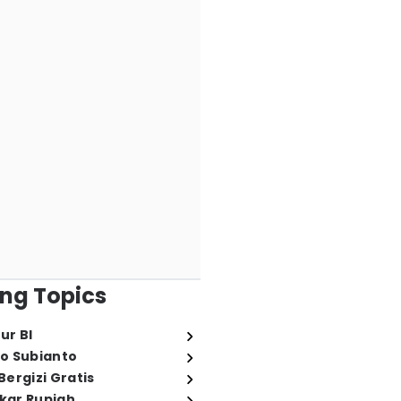
ng Topics
ur BI
o Subianto
ergizi Gratis
ukar Rupiah