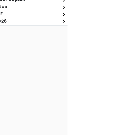
tus
FF
026