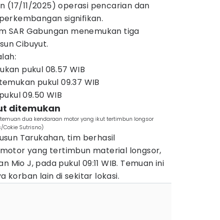
n (17/11/2025) operasi pencarian dan
perkembangan signifikan.
im SAR Gabungan menemukan tiga
sun Cibuyut.
lah:
mukan pukul 08.57 WIB
ditemukan pukul 09.37 WIB
pukul 09.50 WIB
kut ditemukan
muan dua kendaraan motor yang ikut tertimbun longsor
/Cokie Sutrisno)
 Dusun Tarukahan, tim berhasil
otor yang tertimbun material longsor,
n Mio J, pada pukul 09:11 WIB. Temuan ini
orban lain di sekitar lokasi.