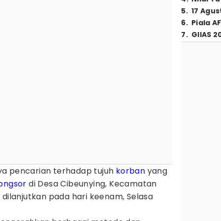
5
.
17 Agus
6
.
Piala A
7
.
GIIAS 2
a pencarian terhadap tujuh
korban
yang
longsor
di Desa Cibeunying, Kecamatan
 dilanjutkan pada hari keenam, Selasa