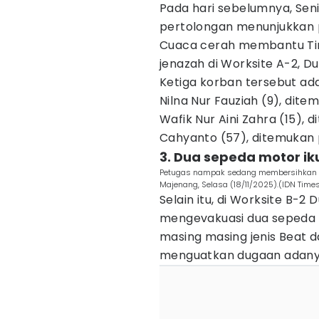
Pada hari sebelumnya, Seni
pertolongan menunjukkan 
Cuaca cerah membantu T
jenazah di Worksite A-2, Du
Ketiga korban tersebut ada
Nilna Nur Fauziah (9), dite
Wafik Nur Aini Zahra (15), 
Cahyanto (57), ditemukan 
3. Dua sepeda motor i
Petugas nampak sedang membersihkan te
Majenang, Selasa (18/11/2025).(IDN Times
Selain itu, di Worksite B-2
mengevakuasi dua sepeda m
masing masing jenis Beat da
menguatkan dugaan adanya k