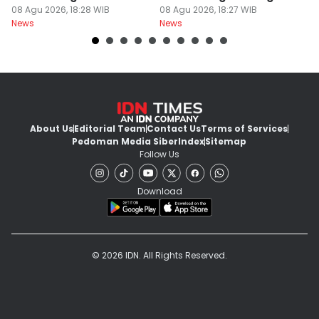
Garam
08 Agu 2026, 18:28 WIB
Serahkan PSU
08 Agu 2026, 18:27 WIB
Ju
08
News
News
Ne
U
About Us
Editorial Team
Contact Us
Terms of Services
Pedoman Media Siber
Index
Sitemap
Follow Us
Download
© 2026 IDN. All Rights Reserved.