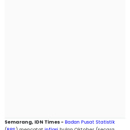
Semarang, IDN Times -
Badan Pusat Statistik
(
BPS
) mencatat
inflasi
bulan Oktober (secara