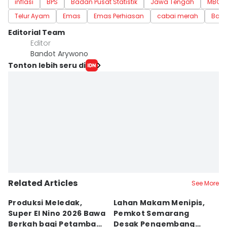
inflasi
BPS
Badan Pusat Statistik
Jawa Tengah
MBG
Telur Ayam
Emas
Emas Perhiasan
cabai merah
Baw
Editorial Team
Editor
Bandot Arywono
Tonton lebih seru di
Related Articles
See More
Produksi Meledak,
Lahan Makam Menipis,
L
Super El Nino 2026 Bawa
Pemkot Semarang
F
Berkah bagi Petambak
Desak Pengembang
L