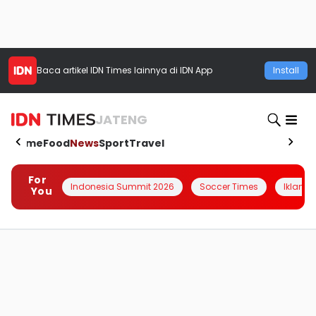
Baca artikel
IDN Times
lainnya di IDN App
Install
JATENG
Home
Food
News
Sport
Travel
For
Indonesia Summit 2026
Soccer Times
Iklanin 
You