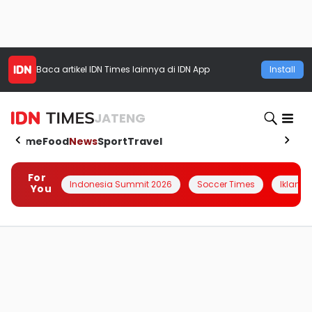
Baca artikel
IDN Times
lainnya di IDN App
Install
JATENG
Home
Food
News
Sport
Travel
For
Indonesia Summit 2026
Soccer Times
Iklanin 
You