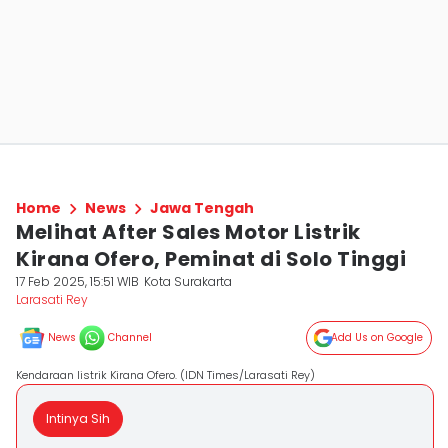
Home
News
Jawa Tengah
Melihat After Sales Motor Listrik
Kirana Ofero, Peminat di Solo Tinggi
17 Feb 2025, 15:51 WIB
Kota Surakarta
Larasati Rey
News
Channel
Add Us on Google
Kendaraan listrik Kirana Ofero. (IDN Times/Larasati Rey)
Intinya Sih