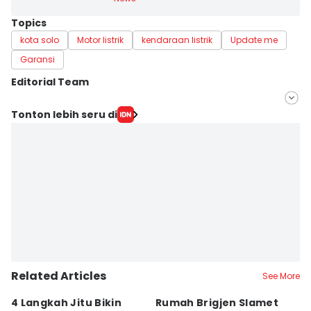
Topics
kota solo
Motor listrik
kendaraan listrik
Update me
Garansi
Editorial Team
Editor
Tonton lebih seru di
Dhana Kencana
Editor
Larasati Rey
Related Articles
See More
4 Langkah Jitu Bikin
Rumah Brigjen Slamet
T