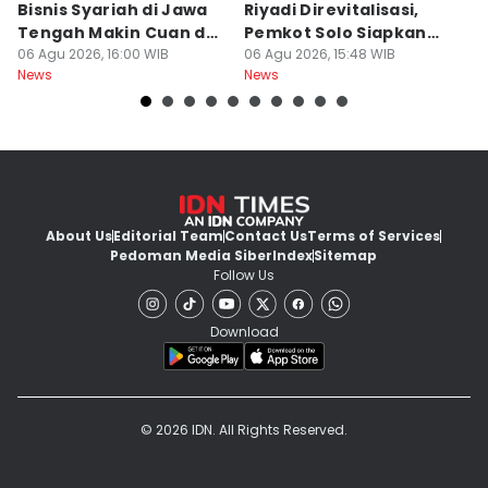
Bisnis Syariah di Jawa
Riyadi Direvitalisasi,
S
Tengah Makin Cuan dan
Pemkot Solo Siapkan
S
Berkah
06 Agu 2026, 16:00 WIB
Museum Sejarah
06 Agu 2026, 15:48 WIB
o
06
News
News
Ne
About Us
Editorial Team
Contact Us
Terms of Services
Pedoman Media Siber
Index
Sitemap
Follow Us
Download
© 2026 IDN. All Rights Reserved.