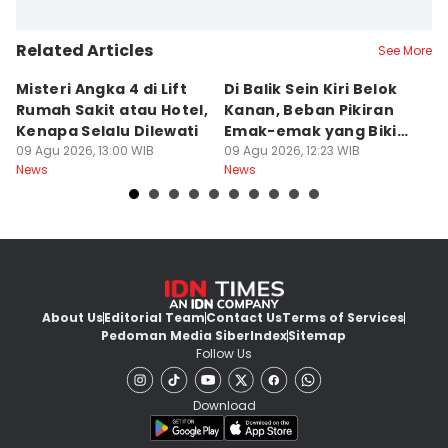
Related Articles
See More
Misteri Angka 4 di Lift
Di Balik Sein Kiri Belok
T
Rumah Sakit atau Hotel,
Kanan, Beban Pikiran
N
Kenapa Selalu Dilewati
Emak-emak yang Bikin
La
09 Agu 2026, 13:00 WIB
Gagal fokus di Jalan
09 Agu 2026, 12:23 WIB
d
09
News
News
Ne
About Us
Editorial Team
Contact Us
Terms of Services
Pedoman Media Siber
Index
Sitemap
Follow Us
Download