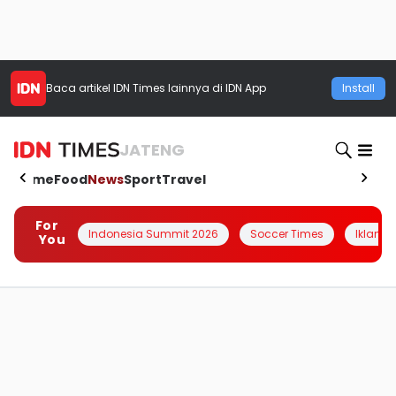
Baca artikel
IDN Times
lainnya di IDN App
Install
JATENG
Home
Food
News
Sport
Travel
For
Indonesia Summit 2026
Soccer Times
Iklanin 
You