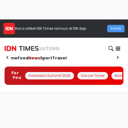
Baca artikel
IDN Times
lainnya di IDN App
Install
JATENG
Home
Food
News
Sport
Travel
For
Indonesia Summit 2026
Soccer Times
Iklanin 
You