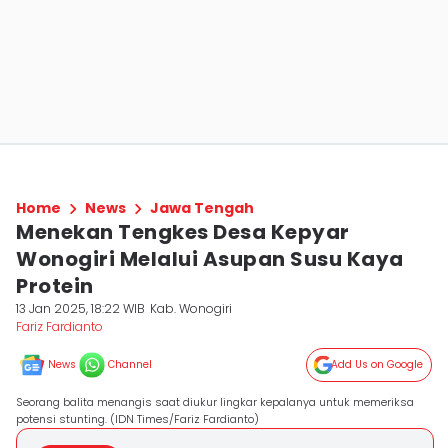
Home
News
Jawa Tengah
Menekan Tengkes Desa Kepyar
Wonogiri Melalui Asupan Susu Kaya
Protein
13 Jan 2025, 18:22 WIB
Kab. Wonogiri
Fariz Fardianto
News
Channel
Add Us on Google
Seorang balita menangis saat diukur lingkar kepalanya untuk memeriksa
potensi stunting. (IDN Times/Fariz Fardianto)