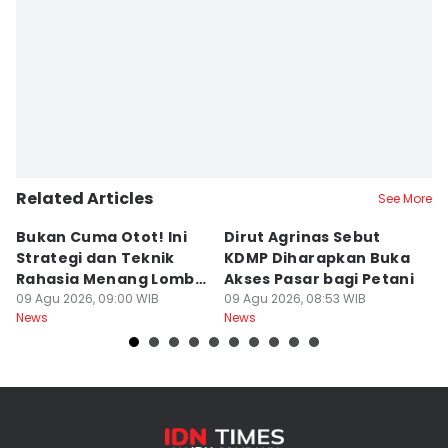
Editor
Bandot Arywono
Related Articles
See More
Bukan Cuma Otot! Ini
Dirut Agrinas Sebut
A
Strategi dan Teknik
KDMP Diharapkan Buka
K
Rahasia Menang Lomba
Akses Pasar bagi Petani
d
Panjat Pinang
09 Agu 2026, 09:00 WIB
09 Agu 2026, 08:53 WIB
S
09
News
News
Ne