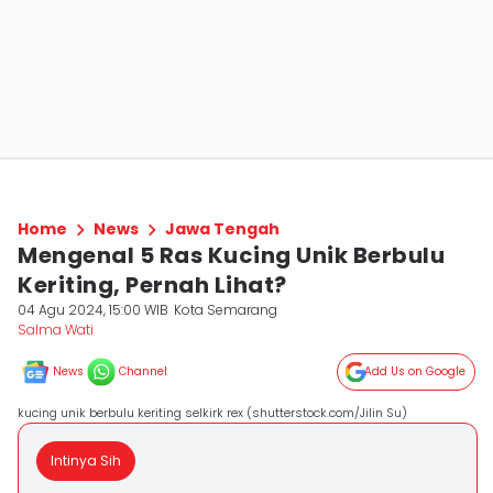
Home
News
Jawa Tengah
Mengenal 5 Ras Kucing Unik Berbulu
Keriting, Pernah Lihat?
04 Agu 2024, 15:00 WIB
Kota Semarang
Salma Wati
News
Channel
Add Us on Google
kucing unik berbulu keriting selkirk rex (shutterstock.com/Jilin Su)
Intinya Sih