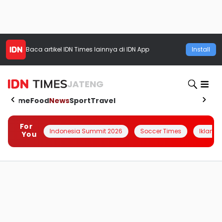
Baca artikel
IDN Times
lainnya di IDN App
Install
JATENG
Home
Food
News
Sport
Travel
For
Indonesia Summit 2026
Soccer Times
Iklanin 
You