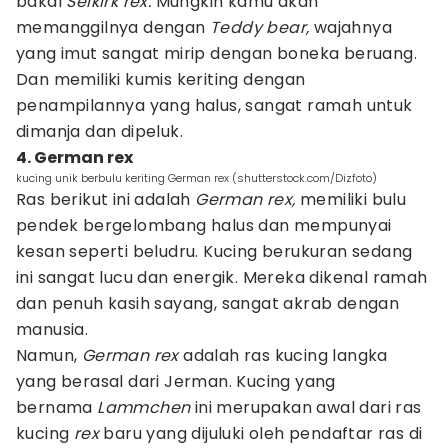
bakal
Selkirk rex.
Mungkin kamu akan
memanggilnya dengan
Teddy bear,
wajahnya
yang imut sangat mirip dengan boneka beruang.
Dan memiliki kumis keriting dengan
penampilannya yang halus, sangat ramah untuk
dimanja dan dipeluk.
4. German rex
kucing unik berbulu keriting German rex (shutterstock.com/Dizfoto)
Ras berikut ini adalah
German rex,
memiliki bulu
pendek bergelombang halus dan mempunyai
kesan seperti beludru. Kucing berukuran sedang
ini sangat lucu dan energik. Mereka dikenal ramah
dan penuh kasih sayang, sangat akrab dengan
manusia.
Namun,
German rex
adalah ras kucing langka
yang berasal dari Jerman. Kucing yang
bernama
Lammchen
ini merupakan awal dari ras
kucing
rex
baru yang dijuluki oleh pendaftar ras di