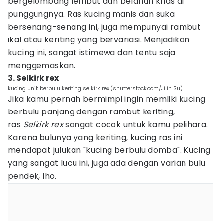
bergelombang lembut dan belahan khas di
punggungnya. Ras kucing manis dan suka
bersenang-senang ini, juga mempunyai rambut
ikal atau keriting yang bervariasi. Menjadikan
kucing ini, sangat istimewa dan tentu saja
menggemaskan.
3. Selkirk rex
kucing unik berbulu keriting selkirk rex (shutterstock.com/Jilin Su)
Jika kamu pernah bermimpi ingin memliki kucing
berbulu panjang dengan rambut keriting,
ras
Selkirk rex
sangat cocok untuk kamu pelihara.
Karena bulunya yang keriting, kucing ras ini
mendapat julukan "kucing berbulu domba". Kucing
yang sangat lucu ini, juga ada dengan varian bulu
pendek, lho.