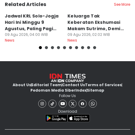
Related Articles
See More
Jadwal KRL Solo-Jogja
Keluarga Tak
M
Hari Ini Minggu 9
Keberatan Ekshumasi
Ke
Agustus, Paling Pagi
Makam Sutrimo, Demi
U
Berangkat Pukul 05.00
09 Agu 2026, 04:00 WIB
Usut Kematian
09 Agu 2026, 02:02 WIB
K
09
News
News
Ne
Almarhum
About Us
Editorial Team
Contact Us
Terms of Services
Pedoman Media Siber
Index
Sitemap
Follow Us
Download