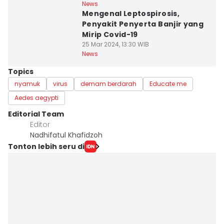
News
Mengenal Leptospirosis,
Penyakit Penyerta Banjir yang
Mirip Covid-19
25 Mar 2024, 13:30 WIB
News
Topics
nyamuk
virus
demam berdarah
Educate me
Aedes aegypti
Editorial Team
Editor
Nadhifatul Khafidzoh
Tonton lebih seru di