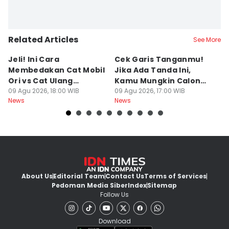
Related Articles
See More
Jeli! Ini Cara
Cek Garis Tanganmu!
Ta
Membedakan Cat Mobil
Jika Ada Tanda Ini,
B
Ori vs Cat Ulang
Kamu Mungkin Calon
S
Oplosan saat Beli
09 Agu 2026, 18:00 WIB
Orang Sukses
09 Agu 2026, 17:00 WIB
ke
09
News
News
Ne
kendaraan Bekas
M
About Us
Editorial Team
Contact Us
Terms of Services
Pedoman Media Siber
Index
Sitemap
Follow Us
Download