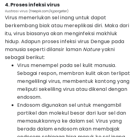
4. Proses infeksi virus
ilustrasi virus (freepik.com/kjpargeter)
Virus memerlukan sel inang untuk dapat
berkembang biak atau mereplikasi diri. Maka dari
itu, virus biasanya akan menginfeksi makhluk
hidup. Adapun proses infeksi virus Dengue pada
manusia seperti dilansir laman
Nature
yakni
sebagai berikut:
Virus menempel pada sel kulit manusia.
Sebagai respon, membran kulit akan terlipat
mengelilingi virus, membentuk kantong yang
meliputi sekeliling virus atau dikenal dengan
endosom.
Endosom digunakan sel untuk mengambil
partikel dan molekul besar dari luar sel dan
memasukkannya ke dalam sel. Virus yang
berada dalam endosom akan membajak
endosom sehingga bisa masuk ke sel inang.