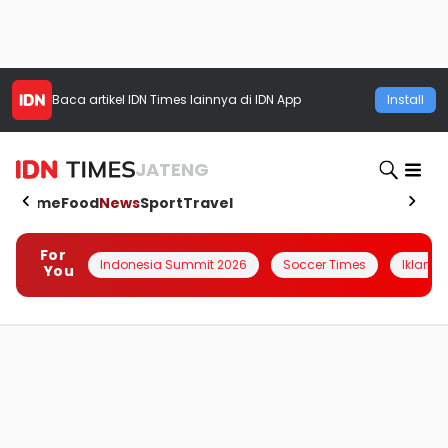
Baca artikel
IDN Times
lainnya di IDN App
Install
JATENG
Home
Food
News
Sport
Travel
For
Indonesia Summit 2026
Soccer Times
Iklanin 
You