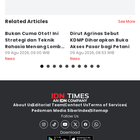
Related Articles
See More
Bukan Cuma Otot! Ini
Dirut Agrinas Sebut
A
Strategi dan Teknik
KDMP Diharapkan Buka
K
Rahasia Menang Lomba
Akses Pasar bagi Petani
d
Panjat Pinang
09 Agu 2026, 09:00 WIB
09 Agu 2026, 08:53 WIB
S
09
News
News
Ne
About Us
Editorial Team
Contact Us
Terms of Services
Pedoman Media Siber
Index
Sitemap
Follow Us
Download