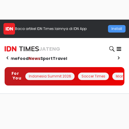
Baca artikel
IDN Times
lainnya di IDN App
Install
JATENG
Home
Food
News
Sport
Travel
For
Indonesia Summit 2026
Soccer Times
Iklanin 
You