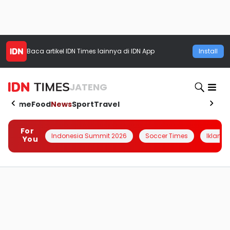
Baca artikel
IDN Times
lainnya di IDN App
Install
JATENG
Home
Food
News
Sport
Travel
For
Indonesia Summit 2026
Soccer Times
Iklanin 
You