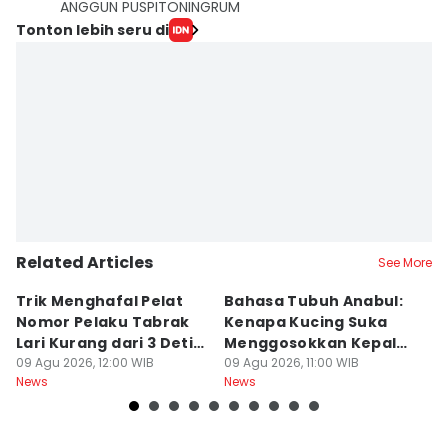
ANGGUN PUSPITONINGRUM
Tonton lebih seru di
Related Articles
See More
Trik Menghafal Pelat
Bahasa Tubuh Anabul:
B
Nomor Pelaku Tabrak
Kenapa Kucing Suka
S
Lari Kurang dari 3 Detik
Menggosokkan Kepala
R
di Tengah Kepanikan
09 Agu 2026, 12:00 WIB
ke Kaki Kita?
09 Agu 2026, 11:00 WIB
P
09
News
News
Ne