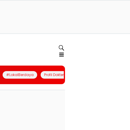
#LokalBerdaya
Profil Dokter
Quiz
Join Community