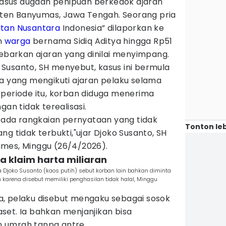
asus dugaan penipuan berkedok ajaran
en Banyumas, Jawa Tengah. Seorang pria
ltan
Nusantara
Indonesia” dilaporkan ke
an
warga
bernama Sidiq Aditya hingga Rp51
yebarkan ajaran yang dinilai menyimpang.
Susanto, SH menyebut, kasus ini bermula
ja yang mengikuti ajaran pelaku selama
 periode itu, korban diduga menerima
gan tidak terealisasi.
, ada rangkaian pernyataan yang tidak
Tonton leb
yang tidak terbukti,"ujar Djoko Susanto, SH
mes, Minggu (26/4/2026).
gga klaim harta miliaran
 Djoko Susanto (kaos putih) sebut korban lain bahkan diminta
 karena disebut memiliki penghasilan tidak halal, Minggu
, pelaku disebut mengaku sebagai sosok
set. Ia bahkan menjanjikan bisa
 umrah tanpa antre.