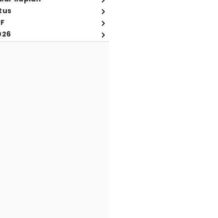
tus
FF
026