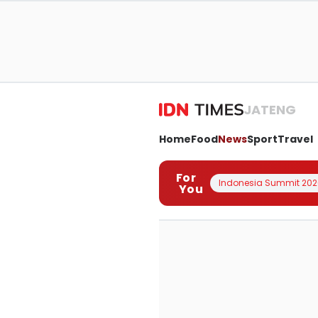
JATENG
Home
Food
News
Sport
Travel
For
Indonesia Summit 202
You