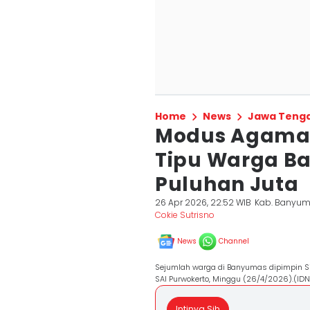
Home
News
Jawa Teng
Modus Agama, 
Tipu Warga B
Puluhan Juta
26 Apr 2026, 22:52 WIB
Kab. Banyu
Cokie Sutrisno
News
Channel
Sejumlah warga di Banyumas dipimpin Sid
SAI Purwokerto, Minggu (26/4/2026).(IDN
Intinya Sih