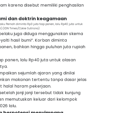
am karena disebut memiliki penghasilan
 bumi dan doktrin keagamaan
u Pernah diminta Rp3 juta tiap panen, lalu Rp40 juta untuk
.(IDN Times/Cokie Sutrisno)
, pelaku juga diduga menggunakan skema
yalti hasil bumi”. Korban diminta
anen, bahkan hingga puluhan juta rupiah
ap panen, lalu Rp40 juta untuk alasan
tya.
paikan sejumlah ajaran yang dinilai
mkan makanan tertentu tanpa dasar jelas
it halal haram pekerjaan.
elah janji janji tersebut tidak kunjung
ian memutuskan keluar dari kelompok
026 lalu.
an berpotensi menyimpang