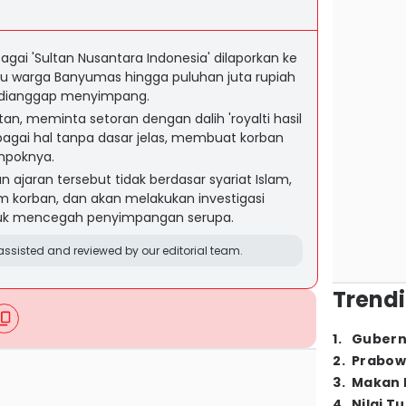
gai 'Sultan Nusantara Indonesia' dilaporkan ke
pu warga Banyumas hingga puluhan juta rupiah
 dianggap menyimpang.
stan, meminta setoran dengan dalih 'royalti hasil
bagai hal tanpa dasar jelas, membuat korban
ompoknya.
jaran tersebut tidak berdasar syariat Islam,
korban, dan akan melakukan investigasi
ntuk mencegah penyimpangan serupa.
ssisted and reviewed by our editorial team.
Trendi
1
.
Gubern
2
.
Prabow
3
.
Makan B
4
.
Nilai T