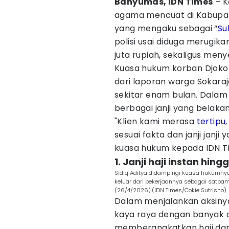
Banyumas, IDN Times
– K
agama mencuat di Kabupat
yang mengaku sebagai “
Su
polisi usai diduga merugik
juta rupiah, sekaligus men
Kuasa hukum korban Djoko 
dari laporan warga Sokara
sekitar enam bulan. Dalam
berbagai janji yang belakan
"Klien kami merasa
tertipu
sesuai fakta dan janji janji 
kuasa hukum kepada IDN Ti
1. Janji haji instan hin
Sidiq Aditya didampingi kuasa hukumnya
keluar dari pekerjaannya sebagai satpam
(26/4/2026).(IDN Times/Cokie Sutrisno)
Dalam menjalankan aksinya
kaya raya dengan banyak a
memberangkatkan haji dan