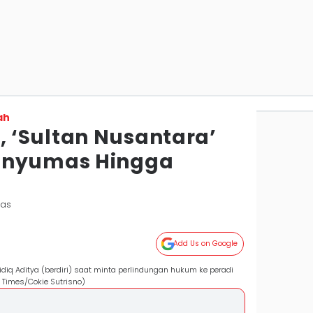
ah
‘Sultan Nusantara’
anyumas Hingga
mas
Add Us on Google
iq Aditya (berdiri) saat minta perlindungan hukum ke peradi
 Times/Cokie Sutrisno)