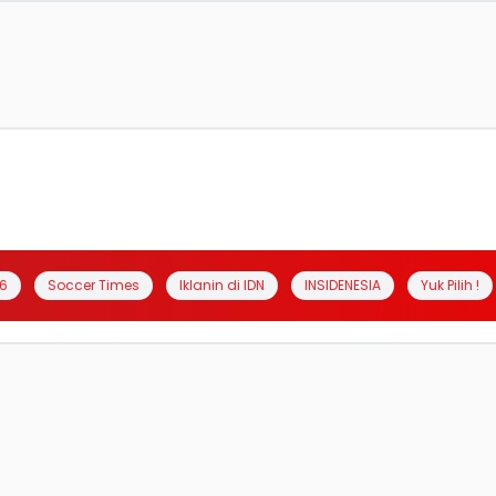
6
Soccer Times
Iklanin di IDN
INSIDENESIA
Yuk Pilih !