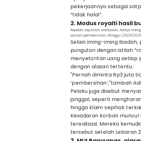
pekerjaannya sebagai satp
“tidak halal”.
2. Modus royalti hasil
Kepada sejumlah wartawan, Aditya mengak
alasan pembersihan, Minggu (26/4/2026)
Selain iming-iming ibadah
pungutan dengan istilah “ro
menyetorkan uang setiap p
dengan alasan tertentu.
"Pernah diminta Rp3 juta ti
‘pembersihan’,"tambah Adi
Pelaku juga disebut menyam
janggal, seperti menghara
hingga klaim sepihak terka
Kesadaran korban muncul set
terealisasi. Mereka kemud
tersebut setelah Lebaran 2
3. MUI Banyumas, ajar