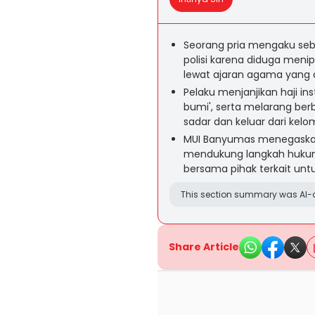
Seorang pria mengaku seba
polisi karena diduga meni
lewat ajaran agama yang
Pelaku menjanjikan haji in
bumi', serta melarang ber
sadar dan keluar dari kel
MUI Banyumas menegaskan a
mendukung langkah hukum 
bersama pihak terkait u
This section summary was AI-a
Share Article