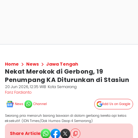
Home
News
Jawa Tengah
Nekat Merokok di Gerbong, 19
Penumpang KA Diturunkan di Stasiun
20 Jun 2026, 12:35 WIB
Kota Semarang
Fariz Fardianto
News
Channel
Add Us on Google
Seorang pria menaruh barang bawaan di dalam gerbong kereta api kelas
eksekutif. (IDN Times/Dok Humas Daop 4 Semarang)
Share Article