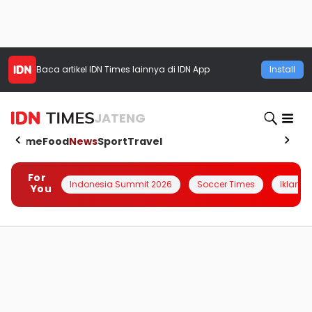
Baca artikel
IDN Times
lainnya di IDN App
Install
JATENG
Home
Food
News
Sport
Travel
For
Indonesia Summit 2026
Soccer Times
Iklanin 
You