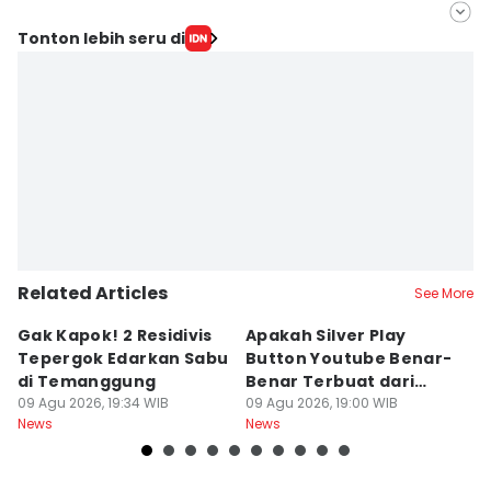
Editor
Tonton lebih seru di
Fariz Fardianto
Editor
Dhana Kencana
Related Articles
See More
Gak Kapok! 2 Residivis
Apakah Silver Play
Je
Tepergok Edarkan Sabu
Button Youtube Benar-
M
di Temanggung
Benar Terbuat dari
Or
09 Agu 2026, 19:34 WIB
Perak Murni? Ini
09 Agu 2026, 19:00 WIB
O
09
News
News
Ne
Faktanya
k