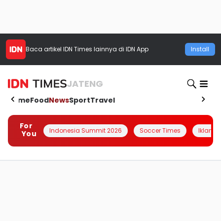
Baca artikel
IDN Times
lainnya di IDN App
Install
JATENG
Home
Food
News
Sport
Travel
For
Indonesia Summit 2026
Soccer Times
Iklanin 
You