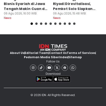
Bisnis Syariah di Jawa
Riyadi Direvitalisasi,
S
Tengah Makin Cuan dan
Pemkot Solo Siapkan
S
Berkah
06 Agu 2026, 16:00 WIB
Museum Sejarah
06 Agu 2026, 15:48 WIB
o
06
News
News
Ne
About Us
Editorial Team
Contact Us
Terms of Services
Pedoman Media Siber
Index
Sitemap
Follow Us
Download
© 2026 IDN. All Rights Reserved.