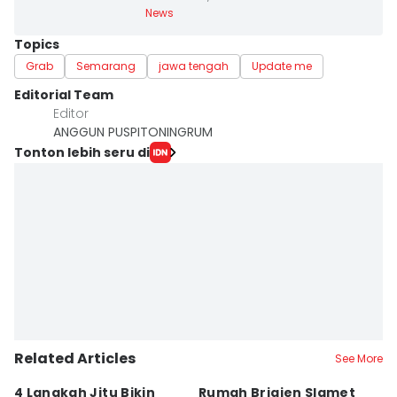
News
Topics
Grab
Semarang
jawa tengah
Update me
Editorial Team
Editor
ANGGUN PUSPITONINGRUM
Tonton lebih seru di
Related Articles
See More
4 Langkah Jitu Bikin
Rumah Brigjen Slamet
T