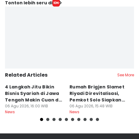
Editor
Tonton lebih seru di
Fariz Fardianto
Editor
Bandot Arywono
Related Articles
See More
4 Langkah Jitu Bikin
Rumah Brigjen Slamet
T
Bisnis Syariah di Jawa
Riyadi Direvitalisasi,
S
Tengah Makin Cuan dan
Pemkot Solo Siapkan
S
Berkah
06 Agu 2026, 16:00 WIB
Museum Sejarah
06 Agu 2026, 15:48 WIB
o
06
News
News
Ne