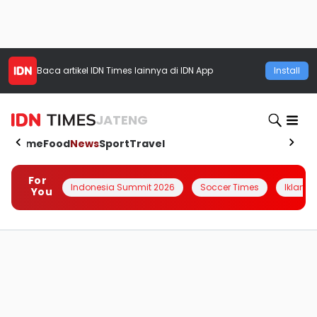
Baca artikel
IDN Times
lainnya di IDN App
Install
JATENG
Home
Food
News
Sport
Travel
For
Indonesia Summit 2026
Soccer Times
Iklanin 
You