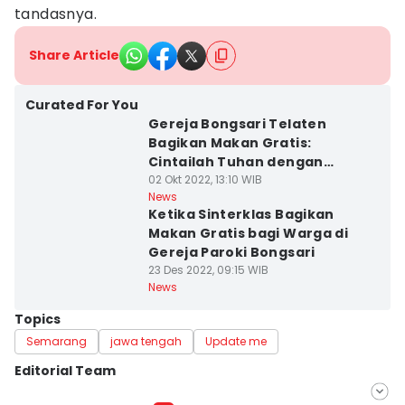
tandasnya.
Share Article
Curated For You
Gereja Bongsari Telaten
Bagikan Makan Gratis:
Cintailah Tuhan dengan
Perhatikan Sekitar
02 Okt 2022, 13:10 WIB
News
Ketika Sinterklas Bagikan
Makan Gratis bagi Warga di
Gereja Paroki Bongsari
23 Des 2022, 09:15 WIB
News
Topics
Semarang
jawa tengah
Update me
Editorial Team