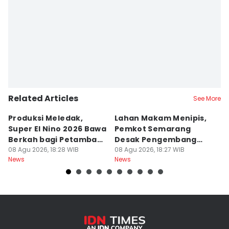
Related Articles
See More
Produksi Meledak,
Lahan Makam Menipis,
L
Super El Nino 2026 Bawa
Pemkot Semarang
F
Berkah bagi Petambak
Desak Pengembang
L
Garam
08 Agu 2026, 18:28 WIB
Serahkan PSU
08 Agu 2026, 18:27 WIB
Ju
08
News
News
Ne
U