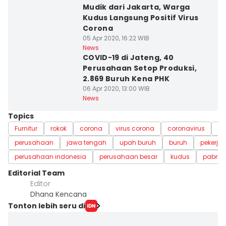
Mudik dari Jakarta, Warga
Kudus Langsung Positif Virus
Corona
05 Apr 2020, 16:22 WIB
News
COVID-19 di Jateng, 40
Perusahaan Setop Produksi,
2.869 Buruh Kena PHK
06 Apr 2020, 13:00 WIB
News
Topics
Furnitur
rokok
corona
virus corona
coronavirus
m
perusahaan
jawa tengah
upah buruh
buruh
pekerja
perusahaan indonesia
perusahaan besar
kudus
pabrik t
Editorial Team
Editor
Dhana Kencana
Tonton lebih seru di