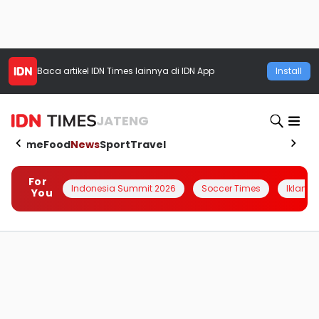
Baca artikel
IDN Times
lainnya di IDN App
Install
JATENG
Home
Food
News
Sport
Travel
For
Indonesia Summit 2026
Soccer Times
Iklanin 
You