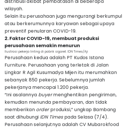
distribusi akibat pembatasan di beberapa
wilayah.
Selain itu perusahaan juga mengurangi berkumpul
atau berkerumunnya karyawan sebagai upaya
preventif penularan COVID-19.
2. Faktor COVID-19, membuat produksi
perusahaan semakin menurun
Ilustrasi pekerja linting di pabrik sigaret. IDN Times/Aji
Perusahaan kedua adalah PT Kudos Istana
Furniture. Perusahaan yang terletak di Jalan
Lingkar R Agil Kusumadya Mijen itu merumahkan
sebanyak 850 pekerja. Sebelumnya jumlah
pekerjanya mencapai 1.200 pekerja.
“Ini asalannya
buyer
menghentikan pengiriman,
kemudian menunda pembayaran, dan tidak
memberikan
order
produksi,” ungkap Bambang
saat dihubungi
IDN Times
pada Selasa (7/4).
Perusahaan selanjutnya adalah CV Mubarokfood