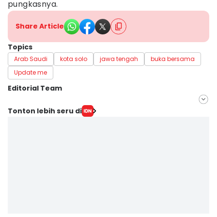
pungkasnya.
Share Article
Topics
Arab Saudi
kota solo
jawa tengah
buka bersama
Update me
Editorial Team
Editor
Tonton lebih seru di
Bandot Arywono
Editor
Larasati Rey