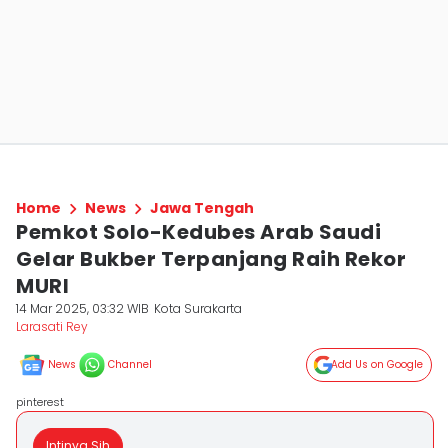
Home
News
Jawa Tengah
Pemkot Solo-Kedubes Arab Saudi
Gelar Bukber Terpanjang Raih Rekor
MURI
14 Mar 2025, 03:32 WIB
Kota Surakarta
Larasati Rey
News
Channel
Add Us on Google
pinterest
Intinya Sih