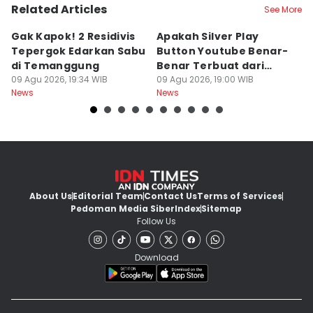
Related Articles
See More
Gak Kapok! 2 Residivis
Apakah Silver Play
Je
Tepergok Edarkan Sabu
Button Youtube Benar-
M
di Temanggung
Benar Terbuat dari
Or
09 Agu 2026, 19:34 WIB
Perak Murni? Ini
09 Agu 2026, 19:00 WIB
O
09
News
News
Ne
Faktanya
k
About Us
Editorial Team
Contact Us
Terms of Services
Pedoman Media Siber
Index
Sitemap
Follow Us
Download