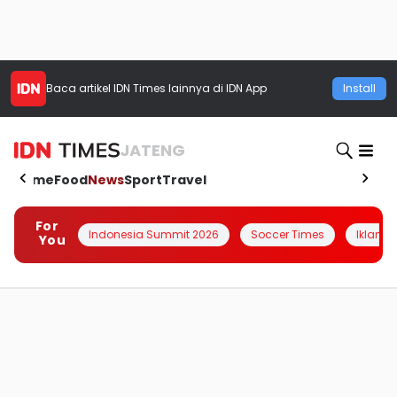
Baca artikel
IDN Times
lainnya di IDN App
Install
JATENG
Home
Food
News
Sport
Travel
For
Indonesia Summit 2026
Soccer Times
Iklanin 
You