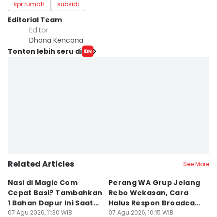
kpr rumah
subsidi
Editorial Team
Editor
Dhana Kencana
Tonton lebih seru di
Related Articles
See More
Nasi di Magic Com
Perang WA Grup Jelang
C
Cepat Basi? Tambahkan
Rebo Wekasan, Cara
Di
1 Bahan Dapur Ini Saat
Halus Respon Broadcast
B
Menanak, Awet 2 Hari
07 Agu 2026, 11:30 WIB
Parno
07 Agu 2026, 10:15 WIB
D
07