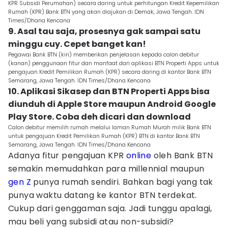
KPR Subsidi Perumahan) secara daring untuk perhitungan Kredit Kepemilikan
Rumah (KPR) Bank BTN yang akan diajukan di Demak, Jawa Tengah. IDN
Times/Dhana Kencana
9. Asal tau saja, prosesnya gak sampai satu
minggu cuy. Cepet banget kan!
Pegawai Bank BTN (kiri) memberikan penjelasan kepada calon debitur
(kanan) penggunaan fitur dan manfaat dari aplikasi BTN Properti Apps untuk
pengajuan Kredit Pemilikan Rumah (KPR) secara daring di kantor Bank BTN
Semarang, Jawa Tengah. IDN Times/Dhana Kencana
10. Aplikasi Sikasep dan BTN Properti Apps bisa
diunduh di Apple Store maupun Android Google
Play Store. Coba deh dicari dan download
Calon debitur memilih rumah melalui laman Rumah Murah milik Bank BTN
untuk pengajuan Kredit Pemilikan Rumah (KPR) BTN di kantor Bank BTN
Semarang, Jawa Tengah. IDN Times/Dhana Kencana
Adanya fitur pengajuan KPR
online
oleh Bank BTN
semakin memudahkan para millennial maupun
gen Z
punya rumah sendiri. Bahkan bagi yang tak
punya waktu datang ke kantor BTN terdekat.
Cukup dari genggaman saja. Jadi tunggu apalagi,
mau beli yang subsidi atau non-subsidi?