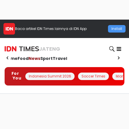
Baca artikel
IDN Times
lainnya di IDN App
Install
JATENG
Home
Food
News
Sport
Travel
For
Indonesia Summit 2026
Soccer Times
Iklanin 
You