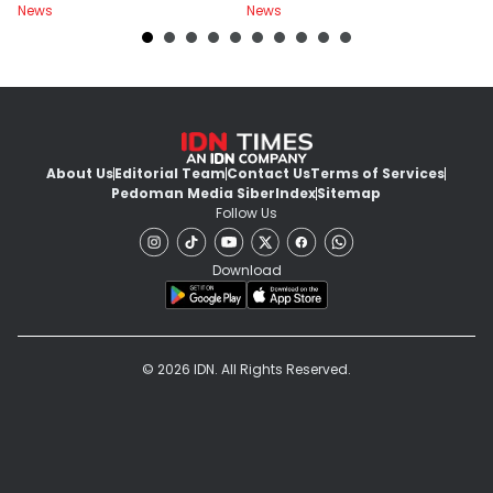
News
News
Ne
About Us
Editorial Team
Contact Us
Terms of Services
Pedoman Media Siber
Index
Sitemap
Follow Us
Download
© 2026 IDN. All Rights Reserved.