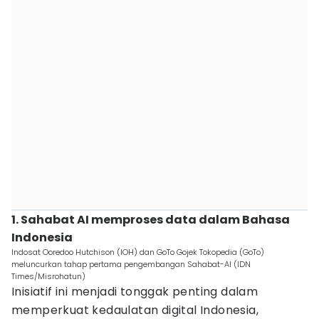
1. Sahabat AI memproses data dalam Bahasa
Indonesia
Indosat Ooredoo Hutchison (IOH) dan GoTo Gojek Tokopedia (GoTo)
meluncurkan tahap pertama pengembangan Sahabat-AI (IDN
Times/Misrohatun)
Inisiatif ini menjadi tonggak penting dalam
memperkuat kedaulatan digital Indonesia,