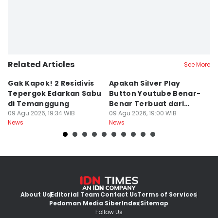
Related Articles
See More
Gak Kapok! 2 Residivis
Apakah Silver Play
Je
Tepergok Edarkan Sabu
Button Youtube Benar-
M
di Temanggung
Benar Terbuat dari
Or
09 Agu 2026, 19:34 WIB
Perak Murni? Ini
09 Agu 2026, 19:00 WIB
O
09
News
News
Ne
Faktanya
k
About Us
Editorial Team
Contact Us
Terms of Services
Pedoman Media Siber
Index
Sitemap
Follow Us