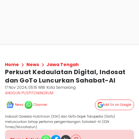
Home
News
Jawa Tengah
Perkuat Kedaulatan Digital, Indosat
dan GoTo Luncurkan Sahabat-AI
17 Nov 2024, 05:15 WIB
Kota Semarang
ANGGUN PUSPITONINGRUM
News
Channel
Add Us on Google
Indosat Ooredoo Hutchison (IOH) dan GoTo Gojek Tokopedia (GoTo)
meluncurkan tahap pertama pengembangan Sahabat-AI (IDN
Times/Misrohatun)