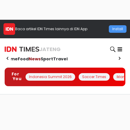
Baca artikel
IDN Times
lainnya di IDN App
Install
JATENG
Home
Food
News
Sport
Travel
For
Indonesia Summit 2026
Soccer Times
Iklanin 
You