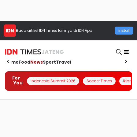
Baca artikel
IDN Times
lainnya di IDN App
Install
JATENG
Home
Food
News
Sport
Travel
For
Indonesia Summit 2026
Soccer Times
Iklanin 
You