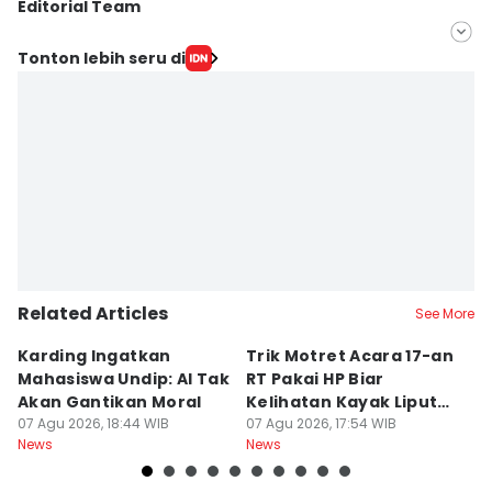
Editorial Team
Editor
Tonton lebih seru di
Bandot Arywono
Editor
Larasati Rey
Related Articles
See More
Karding Ingatkan
Trik Motret Acara 17-an
N
Mahasiswa Undip: AI Tak
RT Pakai HP Biar
C
Akan Gantikan Moral
Kelihatan Kayak Liputan
1
07 Agu 2026, 18:44 WIB
Festival Nasional
07 Agu 2026, 17:54 WIB
M
07
News
News
Ne