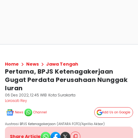
Home
News
Jawa Tengah
Pertama, BPJS Ketenagakerjaan
Gugat Perdata Perusahaan Nunggak
Iuran
06 Des 2022, 12:45 WIB
Kota Surakarta
Larasati Rey
News
Channel
Add Us on Google
ilustrasi BPJS Ketenagakerjaan (ANTARA FOTO/Aprillio Akbar)
Share Article