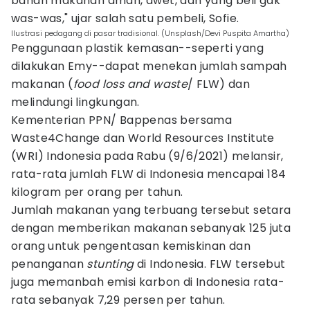
bahan makanan aman, awet, dan yang beli gak
was-was," ujar salah satu pembeli, Sofie.
Ilustrasi pedagang di pasar tradisional. (Unsplash/Devi Puspita Amartha)
Penggunaan plastik kemasan--seperti yang
dilakukan Emy--dapat menekan jumlah sampah
makanan (
food loss and waste
/ FLW) dan
melindungi lingkungan.
Kementerian PPN/ Bappenas bersama
Waste4Change dan World Resources Institute
(WRI) Indonesia pada Rabu (9/6/2021) melansir,
rata-rata jumlah FLW di Indonesia mencapai 184
kilogram per orang per tahun.
Jumlah makanan yang terbuang tersebut setara
dengan memberikan makanan sebanyak 125 juta
orang untuk pengentasan kemiskinan dan
penanganan
stunting
di Indonesia. FLW tersebut
juga memanbah emisi karbon di Indonesia rata-
rata sebanyak 7,29 persen per tahun.