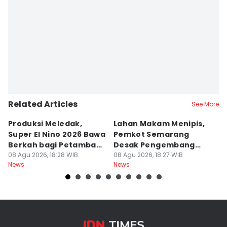
Related Articles
See More
Produksi Meledak,
Lahan Makam Menipis,
L
Super El Nino 2026 Bawa
Pemkot Semarang
F
Berkah bagi Petambak
Desak Pengembang
L
Garam
08 Agu 2026, 18:28 WIB
Serahkan PSU
08 Agu 2026, 18:27 WIB
Ju
08
News
News
Ne
U