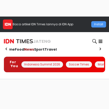
Baca artikel
IDN Times
lainnya di IDN App
Install
JATENG
Home
Food
News
Sport
Travel
For
Indonesia Summit 2026
Soccer Times
Iklanin 
You