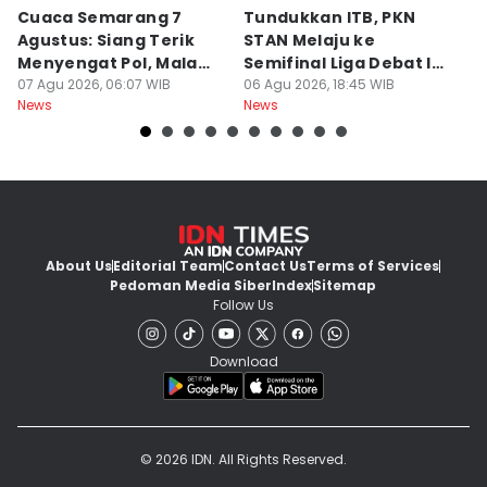
Cuaca Semarang 7
Tundukkan ITB, PKN
F
Agustus: Siang Terik
STAN Melaju ke
B
Menyengat Pol, Malam
Semifinal Liga Debat IDN
W
Dingin Bediding Atis!
07 Agu 2026, 06:07 WIB
Times 2026
06 Agu 2026, 18:45 WIB
06
News
News
Ne
About Us
Editorial Team
Contact Us
Terms of Services
Pedoman Media Siber
Index
Sitemap
Follow Us
Download
© 2026 IDN. All Rights Reserved.