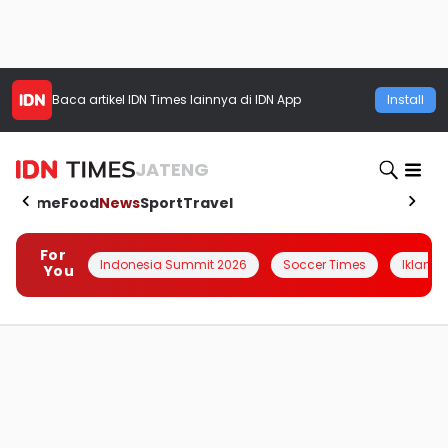
Baca artikel
IDN Times
lainnya di IDN App
Install
JATENG
Home
Food
News
Sport
Travel
For
Indonesia Summit 2026
Soccer Times
Iklanin 
You