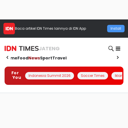
Baca artikel
IDN Times
lainnya di IDN App
Install
JATENG
Home
Food
News
Sport
Travel
For
Indonesia Summit 2026
Soccer Times
Iklanin 
You