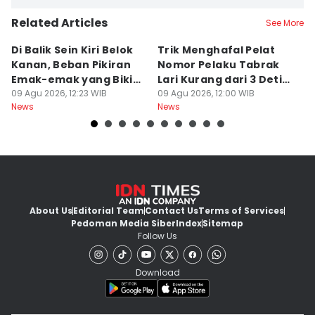
Related Articles
See More
Di Balik Sein Kiri Belok
Trik Menghafal Pelat
B
Kanan, Beban Pikiran
Nomor Pelaku Tabrak
K
Emak-emak yang Bikin
Lari Kurang dari 3 Detik
M
Gagal fokus di Jalan
09 Agu 2026, 12:23 WIB
di Tengah Kepanikan
09 Agu 2026, 12:00 WIB
ke
09
News
News
Ne
About Us
Editorial Team
Contact Us
Terms of Services
Pedoman Media Siber
Index
Sitemap
Follow Us
Download