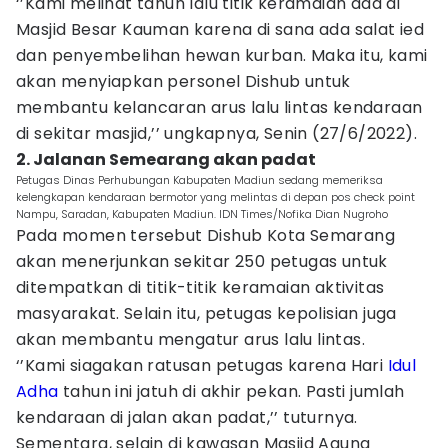
‘’Kami melihat tahun lalu titik keramaian ada di
Masjid Besar Kauman karena di sana ada salat ied
dan penyembelihan hewan kurban. Maka itu, kami
akan menyiapkan personel Dishub untuk
membantu kelancaran arus lalu lintas kendaraan
di sekitar masjid,’’ ungkapnya, Senin (27/6/2022).
2. Jalanan Semearang akan padat
Petugas Dinas Perhubungan Kabupaten Madiun sedang memeriksa
kelengkapan kendaraan bermotor yang melintas di depan pos check point
Nampu, Saradan, Kabupaten Madiun. IDN Times/Nofika Dian Nugroho
Pada momen tersebut Dishub Kota Semarang
akan menerjunkan sekitar 250 petugas untuk
ditempatkan di titik-titik keramaian aktivitas
masyarakat. Selain itu, petugas kepolisian juga
akan membantu mengatur arus lalu lintas.
‘’Kami siagakan ratusan petugas karena Hari
Idul
Adha
tahun ini jatuh di akhir pekan. Pasti jumlah
kendaraan di jalan akan padat,’’ tuturnya.
Sementara, selain di kawasan Masjid Agung