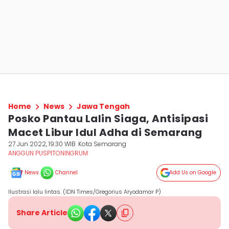
Home
News
Jawa Tengah
Posko Pantau Lalin Siaga, Antisipasi
Macet Libur Idul Adha di Semarang
27 Jun 2022, 19:30 WIB
Kota Semarang
ANGGUN PUSPITONINGRUM
News
Channel
Add Us on Google
Ilustrasi lalu lintas. (IDN Times/Gregorius Aryodamar P)
Share Article