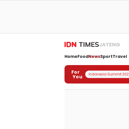
JATENG
Home
Food
News
Sport
Travel
For
Indonesia Summit 202
You