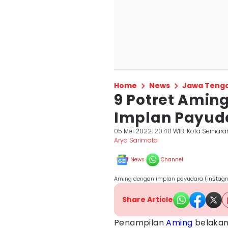
Home
News
Jawa Teng
9 Potret Amin
Implan Payud
05 Mei 2022, 20:40 WIB
Kota Semara
Arya Sarimata
News
Channel
Aming dengan implan payudara (instag
Share Article
Penampilan
Aming
belakang