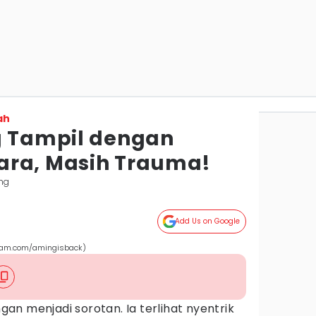
ah
g Tampil dengan
ara, Masih Trauma!
ng
Add Us on Google
ram.com/amingisback)
an menjadi sorotan. Ia terlihat nyentrik