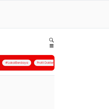
#LokalBerdaya
Profil Dokter
Quiz
Join Community