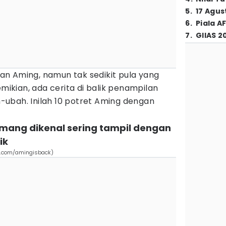
5
.
17 Agus
6
.
Piala A
7
.
GIIAS 2
n Aming, namun tak sedikit pula yang
emikian, ada cerita di balik penampilan
ubah. Inilah 10 potret Aming dengan
emang dikenal sering tampil dengan
ik
m.com/amingisback)