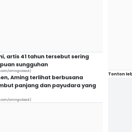
ni, artis 41 tahun tersebut sering
mpuan sungguhan
m.com/amingisback)
Tonton leb
n, Aming terlihat berbusana
mbut panjang dan payudara yang
m.com/amingisback)