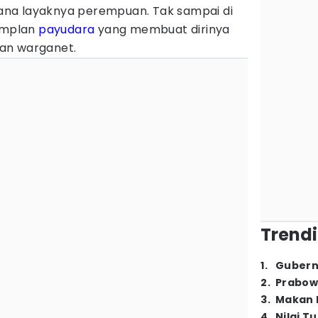
na layaknya perempuan. Tak sampai di
implan
payudara
yang membuat dirinya
an warganet.
Trendi
1
.
Gubern
2
.
Prabow
3
.
Makan B
4
.
Nilai T