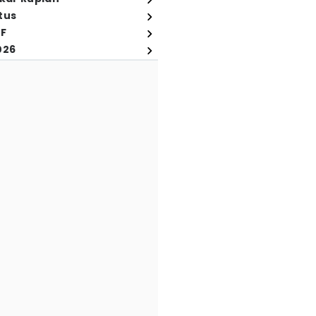
tus
FF
026