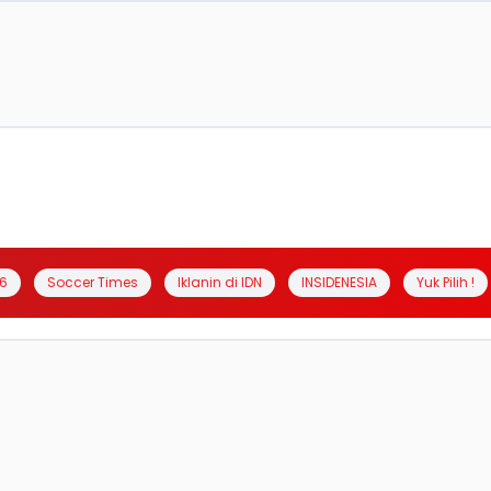
6
Soccer Times
Iklanin di IDN
INSIDENESIA
Yuk Pilih !