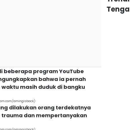
Tenga
 di beberapa program YouTube
engungkapkan bahwa ia pernah
ki waktu masih duduk di bangku
ram.com/amingisback)
ang dilakukan orang terdekatnya
 trauma dan mempertanyakan
ram.com/amingisback)