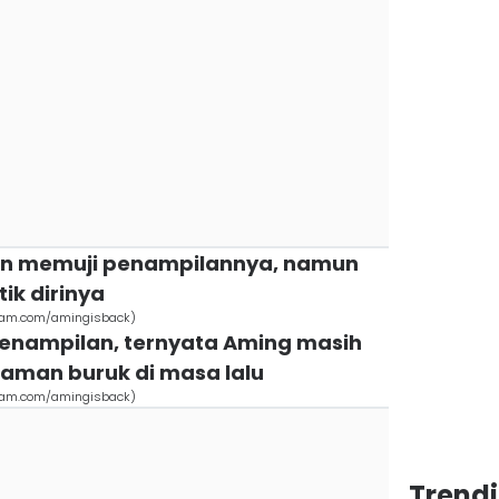
dan memuji penampilannya, namun
ik dirinya
ram.com/amingisback)
penampilan, ternyata Aming masih
aman buruk di masa lalu
ram.com/amingisback)
Trend