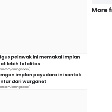
More 
ligus pelawak ini memakai implan
t lebih totalitas
ram.com/amingisback)
engan implan payudara ini sontak
tar dari warganet
ram.com/amingisback)