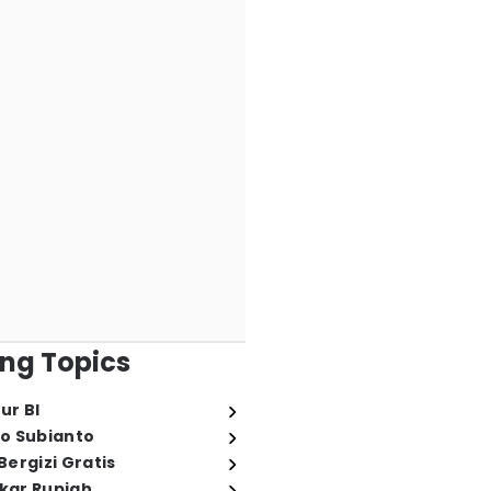
ng Topics
ur BI
o Subianto
ergizi Gratis
ukar Rupiah