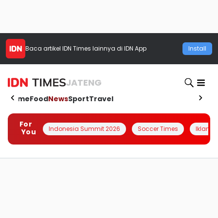
Baca artikel
IDN Times
lainnya di IDN App
Install
JATENG
Home
Food
News
Sport
Travel
For
Indonesia Summit 2026
Soccer Times
Iklanin 
You