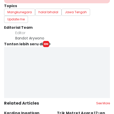
Topics
Mangkunegara
halal bihalal
Jawa Tengah
Update me
Editorial Team
Editor
Bandot Arywono
Tonton lebih seru di
Related Articles
See More
Karding Ingatkan
Trik Motret Acara 17-an
N