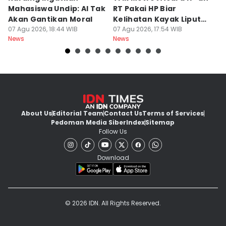
Mahasiswa Undip: AI Tak
RT Pakai HP Biar
C
Akan Gantikan Moral
Kelihatan Kayak Liputan
1
07 Agu 2026, 18:44 WIB
Festival Nasional
07 Agu 2026, 17:54 WIB
M
07
News
News
Ne
About Us
Editorial Team
Contact Us
Terms of Services
Pedoman Media Siber
Index
Sitemap
Follow Us
Download
© 2026 IDN. All Rights Reserved.