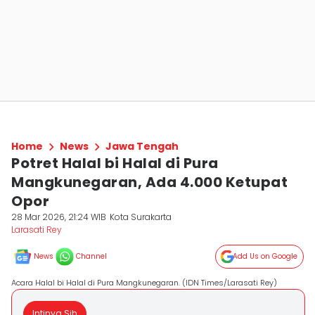
Home
News
Jawa Tengah
Potret Halal bi Halal di Pura
Mangkunegaran, Ada 4.000 Ketupat
Opor
28 Mar 2026, 21:24 WIB
Kota Surakarta
Larasati Rey
News
Channel
Add Us on Google
Acara Halal bi Halal di Pura Mangkunegaran. (IDN Times/Larasati Rey)
Intinya Sih