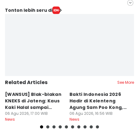
Editor
Tonton lebih seru di
Bandot Arywono
Editor
Larasati Rey
Related Articles
See More
[WANSUS] Blak-blakan
Bakti Indonesia 2026
El
KNEKS di Jateng: Kaus
Hadir di Kelenteng
M
Kaki Halal sampai
Agung Sam Poo Kong,
H
Wisata Ramah Muslim
06 Agu 2026, 17:00 WIB
Sasar 5 Ribu Warga
06 Agu 2026, 16:56 WIB
K
06
News
News
Ne
yang Diminati