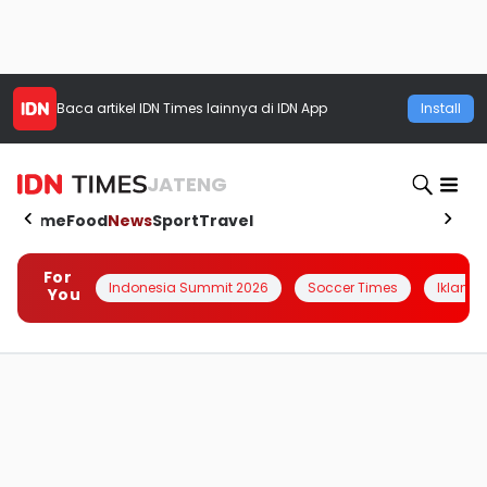
Baca artikel
IDN Times
lainnya di IDN App
Install
JATENG
Home
Food
News
Sport
Travel
For
Indonesia Summit 2026
Soccer Times
Iklanin 
You