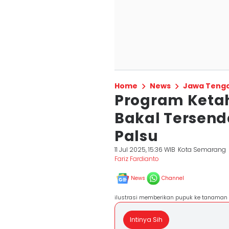
Home
News
Jawa Teng
Program Keta
Bakal Tersend
Palsu
11 Jul 2025, 15:36 WIB
Kota Semarang
Fariz Fardianto
News
Channel
ilustrasi memberikan pupuk ke tanaman
Intinya Sih