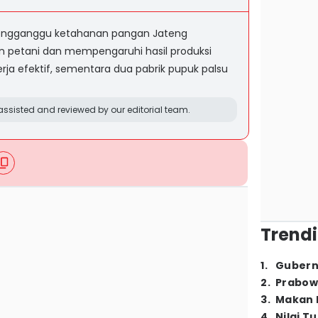
engganggu ketahanan pangan Jateng
n petani dan mempengaruhi hasil produksi
kerja efektif, sementara dua pabrik pupuk palsu
ssisted and reviewed by our editorial team.
Trendi
1
.
Gubern
2
.
Prabow
3
.
Makan B
4
.
Nilai T