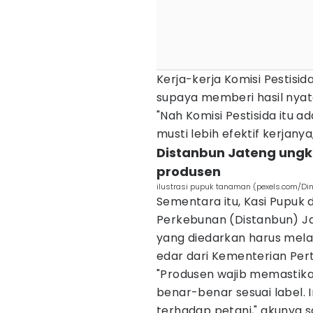
Kerja-kerja Komisi Pestisida
supaya memberi hasil nyat
"Nah Komisi Pestisida itu a
musti lebih efektif kerjany
Distanbun Jateng ungk
produsen
ilustrasi pupuk tanaman (pexels.com/D
Sementara itu, Kasi Pupuk
Perkebunan (Distanbun) Jat
yang diedarkan harus melal
edar dari Kementerian Pert
"Produsen wajib memasti
benar-benar sesuai label. 
terhadap petani," akunya s