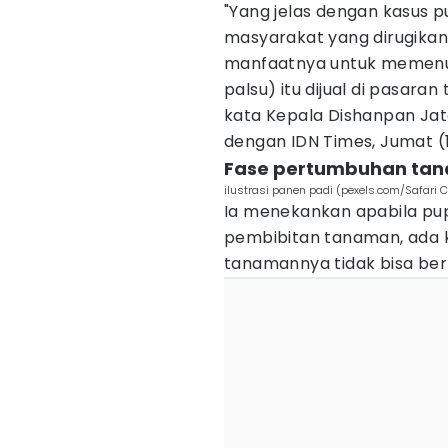
"Yang jelas dengan kasus p
masyarakat yang dirugika
manfaatnya untuk memenuhi
palsu) itu dijual di pasara
kata Kepala Dishanpan Jat
dengan IDN Times, Jumat (
Fase pertumbuhan tana
ilustrasi panen padi (pexels.com/Safari 
Ia menekankan apabila pup
pembibitan tanaman, ada
tanamannya tidak bisa ber