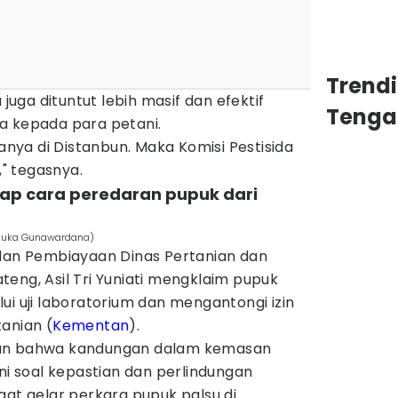
Trend
 juga dituntut lebih masif dan efektif
Tenga
a kepada para petani.
danya di Distanbun. Maka Komisi Pestisida
a," tegasnya.
ap cara peredaran pupuk dari
inuka Gunawardana)
 dan Pembiayaan Dinas Pertanian dan
eng, Asil Tri Yuniati mengklaim pupuk
ui uji laboratorium dan mengantongi izin
anian (
Kementan
).
kan bahwa kandungan dalam kemasan
Ini soal kepastian dan perlindungan
aat gelar perkara pupuk palsu di