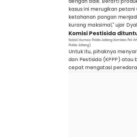
dengan baik. Berarti produ
kasus ini merugikan petani
ketahanan pangan menjadi
kurang maksimal," ujar Dya
Komisi Pestisida ditunt
Kabid Humas Polda Jateng Kombes Pol A
Polda Jateng)
Untuk itu, pihaknya meny
dan Pestisida (KPPP) atau b
cepat mengatasi peredaran