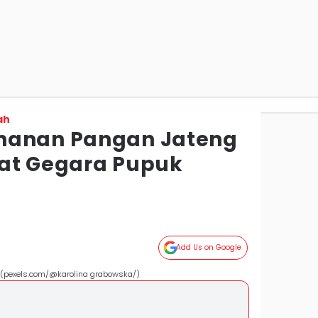
ah
hanan Pangan Jateng
at Gegara Pupuk
Add Us on Google
 (pexels.com/@karolina grabowska/)