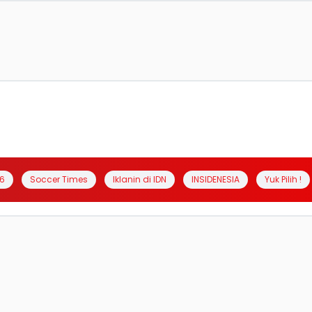
6
Soccer Times
Iklanin di IDN
INSIDENESIA
Yuk Pilih !