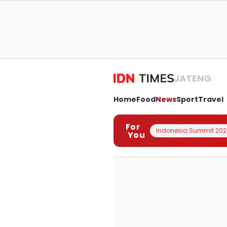
JATENG
Home
Food
News
Sport
Travel
For
Indonesia Summit 202
You