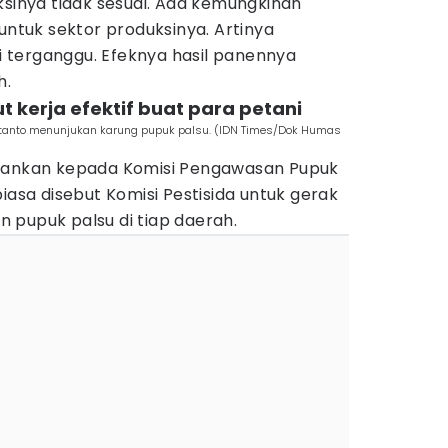
ksinya tidak sesuai. Ada kemungkinan
 untuk sektor produksinya. Artinya
 terganggu. Efeknya hasil panennya
h.
ut kerja efektif buat para petani
rtanto menunjukan karung pupuk palsu. (IDN Times/Dok Humas
arankan kepada Komisi Pengawasan Pupuk
iasa disebut Komisi Pestisida untuk gerak
 pupuk palsu di tiap daerah.