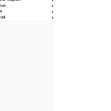
tus
FF
026