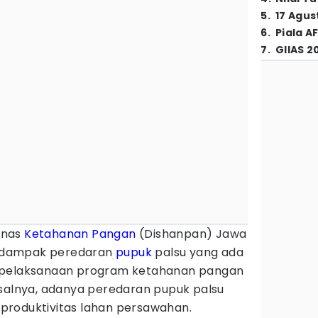
5
.
17 Agus
6
.
Piala A
7
.
GIIAS 2
inas
Ketahanan Pangan
(Dishanpan) Jawa
 dampak peredaran
pupuk
palsu yang ada
 pelaksanaan program ketahanan pangan
asalnya, adanya peredaran pupuk palsu
produktivitas lahan persawahan.