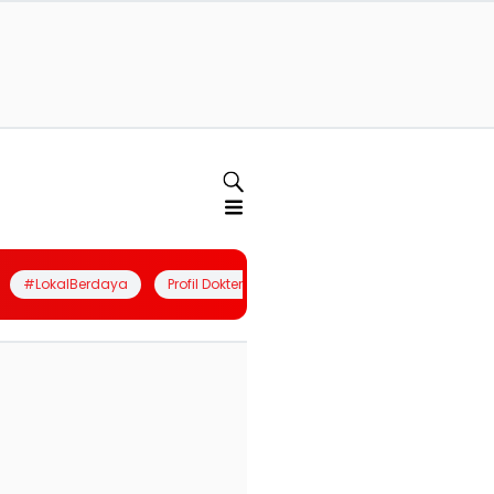
#LokalBerdaya
Profil Dokter
Quiz
Join Community