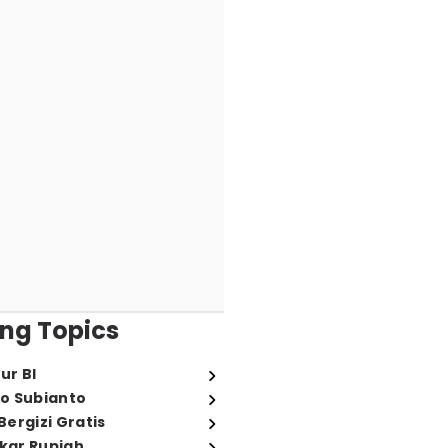
ng Topics
ur BI
o Subianto
ergizi Gratis
ukar Rupiah