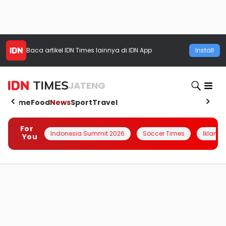
Baca artikel
IDN Times
lainnya di IDN App
Install
JATENG
Home
Food
News
Sport
Travel
For
Indonesia Summit 2026
Soccer Times
Iklanin 
You