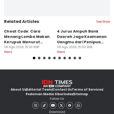
Related Articles
See More
Cheat Code: Cara
4 Jurus Ampuh Bank
J
Menang Lomba Makan
Daerah Jaga Keamanan
U
Kerupuk Menurut
Uangmu dari Penipuan
D
Hukum Fisika, Bukan
06 Agu 2026, 15:30 WIB
Digital
06 Agu 2026, 15:00 WIB
Ha
06
News
News
Ne
Cuma Hoki
About Us
Editorial Team
Contact Us
Terms of Services
Pedoman Media Siber
Index
Sitemap
Follow Us
Download