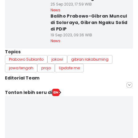
25 Sep 2023, 17:59 WIB
News
Baliho Prabowo-Gibran Muncul
di Soloraya, Gibran Ngaku Solid
di PDIP
19 Sep 2023, 09:36 WIB
News
Topics
Prabowo Subianto
jokowi
gibran rakabuming
jawa tengah
projo
Update me
Editorial Team
Editor
Tonton lebih seru di
Fariz Fardianto
Editor
Bandot Arywono