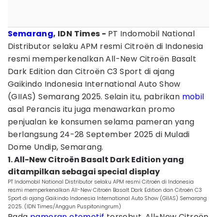
Semarang
, IDN Times -
PT Indomobil National
Distributor selaku APM resmi Citroën di Indonesia
resmi memperkenalkan All-New Citroën Basalt
Dark Edition dan Citroën C3 Sport di ajang
Gaikindo Indonesia International Auto Show
(GIIAS) Semarang 2025. Selain itu, pabrikan
mobil
asal Perancis itu juga menawarkan promo
penjualan ke konsumen selama pameran yang
berlangsung 24-28 September 2025 di Muladi
Dome Undip, Semarang.
1. All-New Citroën Basalt Dark Edition yang
ditampilkan sebagai special display
PT Indomobil National Distributor selaku APM resmi Citroën di Indonesia
resmi memperkenalkan All-New Citroën Basalt Dark Edition dan Citroën C3
Sport di ajang Gaikindo Indonesia International Auto Show (GIIAS) Semarang
2025. (IDN Times/Anggun Puspitoningrum)
Pada
pameran otomotif
tersebut, All-New Citroën