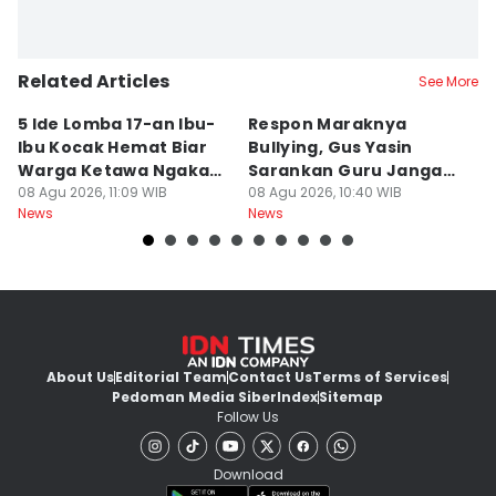
Related Articles
See More
5 Ide Lomba 17-an Ibu-
Respon Maraknya
T
Ibu Kocak Hemat Biar
Bullying, Gus Yasin
W
Warga Ketawa Ngakak
Sarankan Guru Jangan
S
Pas Hari Kemerdekaan
08 Agu 2026, 11:09 WIB
Bebani Siswa
08 Agu 2026, 10:40 WIB
P
08
News
News
Ne
R
About Us
Editorial Team
Contact Us
Terms of Services
Pedoman Media Siber
Index
Sitemap
Follow Us
Download