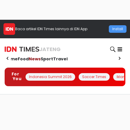
Baca artikel
IDN Times
lainnya di IDN App
Install
JATENG
Home
Food
News
Sport
Travel
For
Indonesia Summit 2026
Soccer Times
Iklanin 
You