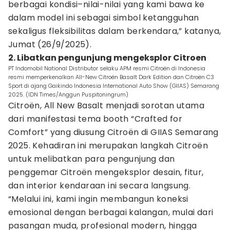
berbagai kondisi–nilai-nilai yang kami bawa ke
dalam model ini sebagai simbol ketangguhan
sekaligus fleksibilitas dalam berkendara,” katanya,
Jumat (26/9/2025).
2. Libatkan pengunjung mengeksplor Citroen
PT Indomobil National Distributor selaku APM resmi Citroën di Indonesia
resmi memperkenalkan All-New Citroën Basalt Dark Edition dan Citroën C3
Sport di ajang Gaikindo Indonesia International Auto Show (GIIAS) Semarang
2025. (IDN Times/Anggun Puspitoningrum)
Citroën, All New Basalt menjadi sorotan utama
dari manifestasi tema booth “Crafted for
Comfort” yang diusung Citroën di GIIAS Semarang
2025. Kehadiran ini merupakan langkah Citroën
untuk melibatkan para pengunjung dan
penggemar Citroën mengeksplor desain, fitur,
dan interior kendaraan ini secara langsung.
“Melalui ini, kami ingin membangun koneksi
emosional dengan berbagai kalangan, mulai dari
pasangan muda, profesional modern, hingga