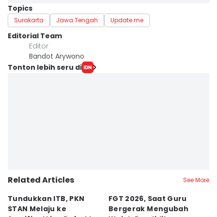
Topics
Surakarta
Jawa Tengah
Update me
Editorial Team
Editor
Bandot Arywono
Tonton lebih seru di
Related Articles
See More
Tundukkan ITB, PKN
FGT 2026, Saat Guru
[
STAN Melaju ke
Bergerak Mengubah
D