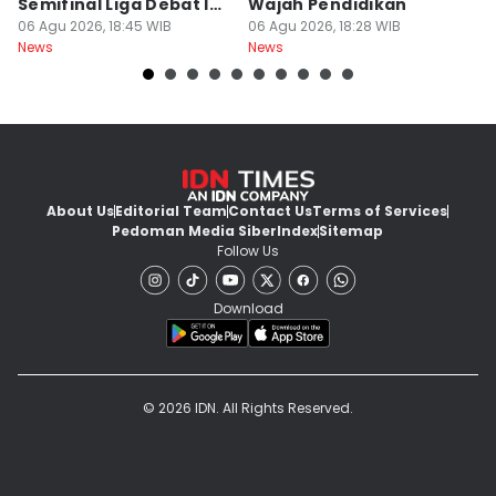
Semifinal Liga Debat IDN
Wajah Pendidikan
A
Times 2026
06 Agu 2026, 18:45 WIB
06 Agu 2026, 18:28 WIB
S
06
News
News
Ne
d
About Us
Editorial Team
Contact Us
Terms of Services
Pedoman Media Siber
Index
Sitemap
Follow Us
Download
© 2026 IDN. All Rights Reserved.