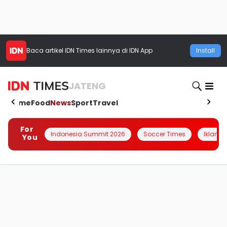
Baca artikel
IDN Times
lainnya di IDN App
Install
JATENG
Home
Food
News
Sport
Travel
For
Indonesia Summit 2026
Soccer Times
Iklanin 
You