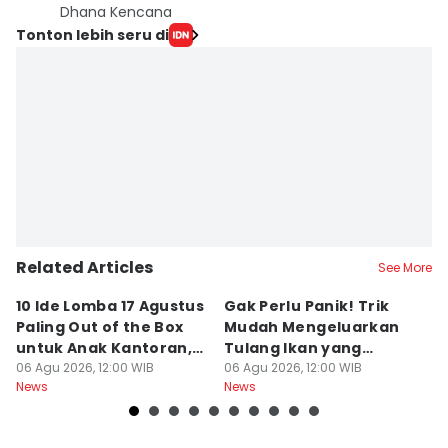
Dhana Kencana
Tonton lebih seru di
Related Articles
See More
10 Ide Lomba 17 Agustus
Gak Perlu Panik! Trik
De
Paling Out of the Box
Mudah Mengeluarkan
P
untuk Anak Kantoran,
Tulang Ikan yang
y
Bikin Ngakak!
06 Agu 2026, 12:00 WIB
Nyangkut di
06 Agu 2026, 12:00 WIB
P
06
News
News
Ne
Tenggorokan