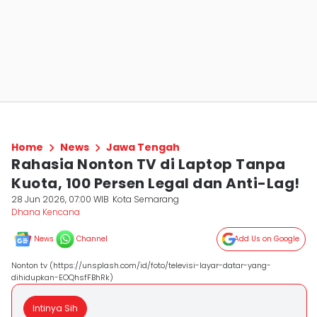
Home
News
Jawa Tengah
Rahasia Nonton TV di Laptop Tanpa
Kuota, 100 Persen Legal dan Anti-Lag!
28 Jun 2026, 07:00 WIB
Kota Semarang
Dhana Kencana
News
Channel
Add Us on Google
Nonton tv (https://unsplash.com/id/foto/televisi-layar-datar-yang-
dihidupkan-EOQhsfFBhRk)
Intinya Sih