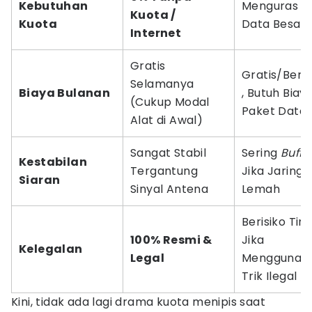
Kebutuhan
Menguras K
Kuota /
Kuota
Data Besar
Internet
Gratis
Gratis/Berb
Selamanya
Biaya Bulanan
, Butuh Biay
(Cukup Modal
Paket Data
Alat di Awal)
Sangat Stabil
Sering
Buffe
Kestabilan
Tergantung
Jika Jaringa
Siaran
Sinyal Antena
Lemah
Berisiko Ting
100% Resmi &
Jika
Kelegalan
Legal
Menggunak
Trik Ilegal
Kini, tidak ada lagi drama kuota menipis saat