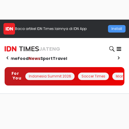
Baca artikel
IDN Times
lainnya di IDN App
Install
JATENG
Home
Food
News
Sport
Travel
For
Indonesia Summit 2026
Soccer Times
Iklanin 
You