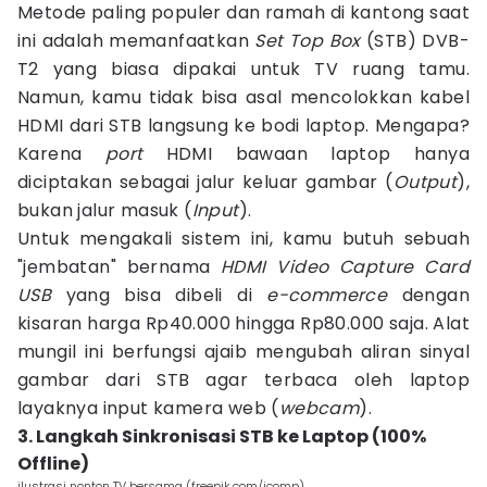
Metode paling populer dan ramah di kantong saat
ini adalah memanfaatkan
Set Top Box
(STB) DVB-
T2 yang biasa dipakai untuk TV ruang tamu.
Namun, kamu tidak bisa asal mencolokkan kabel
HDMI dari STB langsung ke bodi laptop. Mengapa?
Karena
port
HDMI bawaan laptop hanya
diciptakan sebagai jalur keluar gambar (
Output
),
bukan jalur masuk (
Input
).
Untuk mengakali sistem ini, kamu butuh sebuah
"jembatan" bernama
HDMI Video Capture Card
USB
yang bisa dibeli di
e-commerce
dengan
kisaran harga Rp40.000 hingga Rp80.000 saja. Alat
mungil ini berfungsi ajaib mengubah aliran sinyal
gambar dari STB agar terbaca oleh laptop
layaknya input kamera web (
webcam
).
3. Langkah Sinkronisasi STB ke Laptop (100%
Offline)
ilustrasi nonton TV bersama (freepik.com/jcomp)