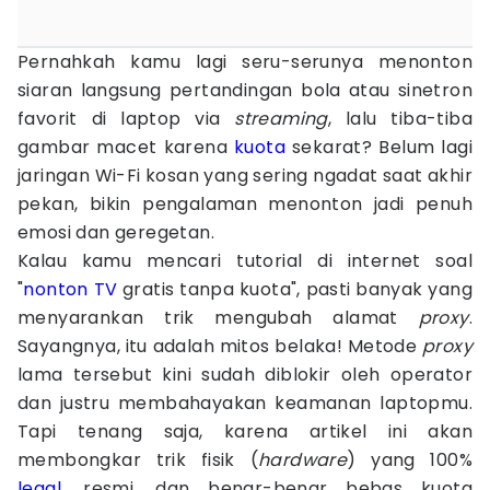
Pernahkah kamu lagi seru-serunya menonton
siaran langsung pertandingan bola atau sinetron
favorit di laptop via
streaming
, lalu tiba-tiba
gambar macet karena
kuota
sekarat? Belum lagi
jaringan Wi-Fi kosan yang sering ngadat saat akhir
pekan, bikin pengalaman menonton jadi penuh
emosi dan geregetan.
Kalau kamu mencari tutorial di internet soal
"
nonton TV
gratis tanpa kuota", pasti banyak yang
menyarankan trik mengubah alamat
proxy
.
Sayangnya, itu adalah mitos belaka! Metode
proxy
lama tersebut kini sudah diblokir oleh operator
dan justru membahayakan keamanan laptopmu.
Tapi tenang saja, karena artikel ini akan
membongkar trik fisik (
hardware
) yang 100%
legal
, resmi, dan benar-benar bebas kuota