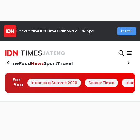
Baca artikel
IDN Times
lainnya di IDN App
Install
JATENG
Home
Food
News
Sport
Travel
For
Indonesia Summit 2026
Soccer Times
Iklanin 
You