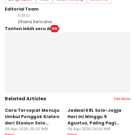
Editorial Team
Editor
Dhana Kencana
Tonton lebih seru di
Related Articles
See More
Cara Tercepat Menuju
Jadwal KRL Solo-Jogja
K
Umbul Ponggok Klaten
Hari Ini Minggu 9
K
dari Stasiun Solo
Agustus, Paling Pagi
M
Balapan di Surakarta
09 Agu 2026, 05:00 WIB
Berangkat Pukul 05.00
09 Agu 2026, 04:00 WIB
U
09
News
News
Ne