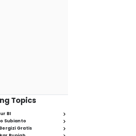
ng Topics
ur BI
o Subianto
ergizi Gratis
ukar Rupiah