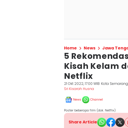
Home
News
Jawa Teng
5 Rekomendasi
Kisah Kelam 
Netflix
21 Okt 2022, 17:00 WIB
Kota Semaran
Sri Kisarah Husna
News
Channel
Poster beberapa film (dok. Netflix)
Share Article