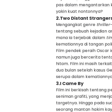
pas dalam mengantarkan kel
yakin kuat nontonnya?
2.Two Distant Stranger
Mengangkat genre
thriller
tentang sebuah kejadian a
mana ia terjebak dalam
ti
kematiannya di tangan polis
Film pendek peraih Oscar i
namun juga bercerita tenta
hitam. Film ini masih terka
dua bulan setelah kasus G
serupa dalam kematiannya
3.I Came By
Film ini berkisah tentang
seniman grafiti, yang menj
targetnya. Hingga pada s
seorang mantan hakim kay