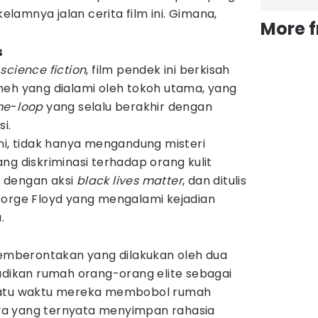
amnya jalan cerita film ini. Gimana,
More 
s
-science fiction
, film pendek ini berkisah
neh yang dialami oleh tokoh utama, yang
me
-
loop
yang selalu berakhir dengan
i.
ni, tidak hanya mengandung misteri
ng diskriminasi terhadap orang kulit
it dengan aksi
black lives matter
, dan ditulis
eorge Floyd yang mengalami kejadian
.
 pemberontakan yang dilakukan oleh dua
adikan rumah orang-orang elite sebagai
uatu waktu mereka membobol rumah
a yang ternyata menyimpan rahasia