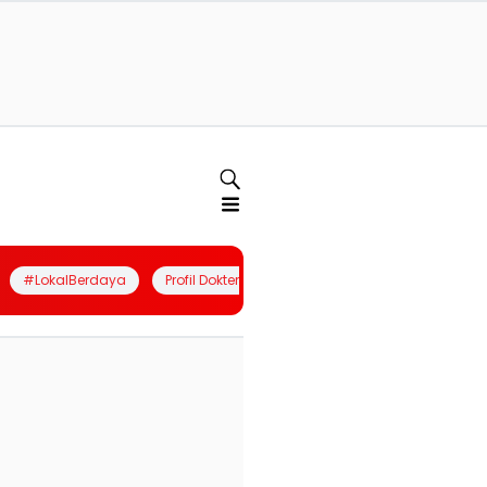
#LokalBerdaya
Profil Dokter
Quiz
Join Community