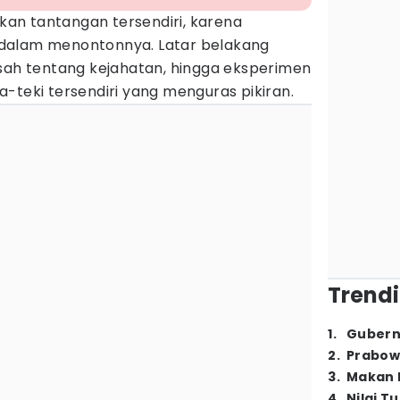
an tantangan tersendiri, karena
dalam menontonnya. Latar belakang
isah tentang kejahatan, hingga eksperimen
-teki tersendiri yang menguras pikiran.
Trendi
1
.
Gubern
2
.
Prabow
3
.
Makan B
4
.
Nilai T