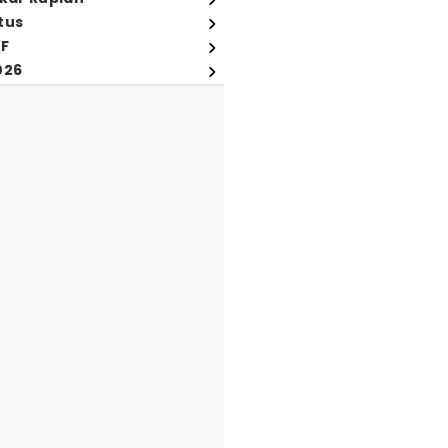
tus
FF
026