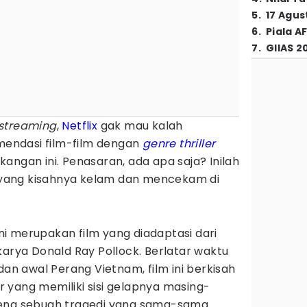
5
.
17 Agus
6
.
Piala A
7
.
GIIAS 2
streaming
,
Netflix
gak mau kalah
endasi film-film dengan
genre
thriller
angan ini. Penasaran, ada apa saja? Inilah
yang kisahnya kelam dan mencekam di
ni merupakan film yang diadaptasi dari
karya Donald Ray Pollock. Berlatar waktu
dan awal Perang Vietnam, film ini berkisah
 yang memiliki sisi gelapnya masing-
rena sebuah tragedi yang sama-sama