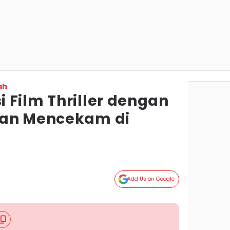
ah
 Film Thriller dengan
dan Mencekam di
g
Add Us on Google