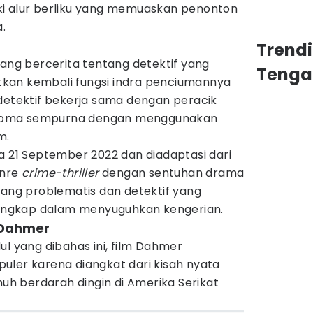
i alur berliku yang memuaskan penonton
.
Trend
yang bercerita tentang detektif yang
Tenga
kan kembali fungsi indra penciumannya
 detektif bekerja sama dengan peracik
roma sempurna dengan menggunakan
m.
pada 21 September 2022 dan diadaptasi dari
enre
crime-thriller
dengan sentuhan drama
yang problematis dan detektif yang
 lengkap dalam menyuguhkan kengerian.
 Dahmer
ul yang dibahas ini, film Dahmer
uler karena diangkat dari kisah nyata
 berdarah dingin di Amerika Serikat