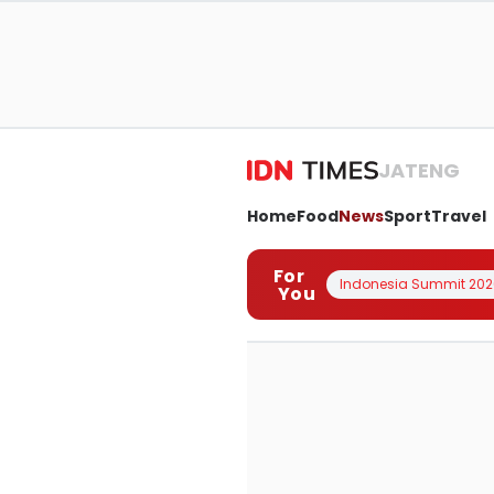
JATENG
Home
Food
News
Sport
Travel
For
Indonesia Summit 202
You