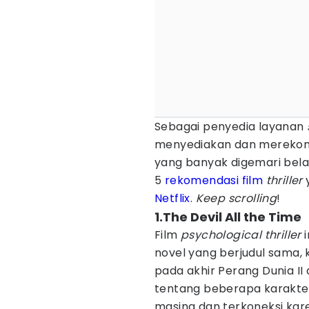
Sebagai penyedia layanan
menyediakan dan merekom
yang banyak digemari belak
5
rekomendasi film
thriller
Netflix
.
Keep scrolling
!
1.The Devil All the Time
Film
psychological thriller
i
novel yang berjudul sama, 
pada akhir Perang Dunia II 
tentang beberapa karakter
masing dan terkoneksi ka