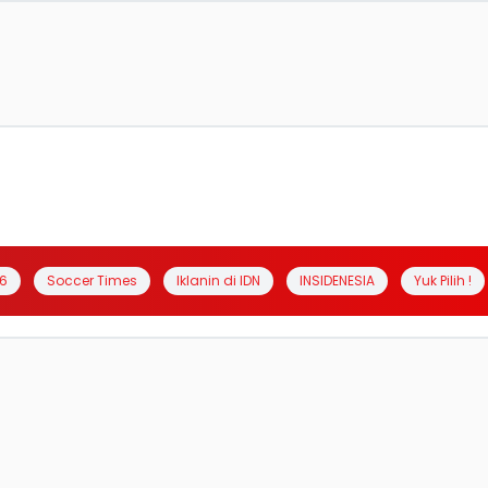
6
Soccer Times
Iklanin di IDN
INSIDENESIA
Yuk Pilih !