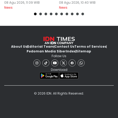
Pas Hari Kemerdekaan
08 Agu 2026, 11:09 WIB
Bebani Siswa
08 Agu 2026, 10:40 WIB
P
08
News
News
Ne
R
About Us
Editorial Team
Contact Us
Terms of Services
Pedoman Media Siber
Index
Sitemap
Follow Us
Download
© 2026 IDN. All Rights Reserved.