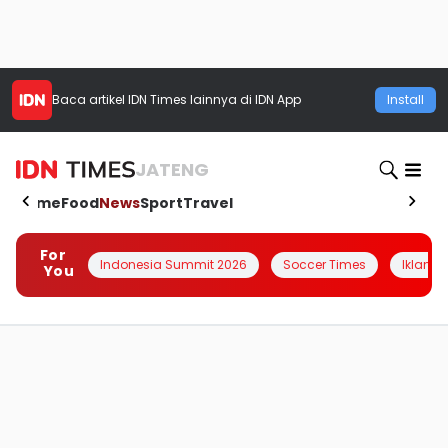
Baca artikel
IDN Times
lainnya di IDN App
Install
JATENG
Home
Food
News
Sport
Travel
For
Indonesia Summit 2026
Soccer Times
Iklanin 
You