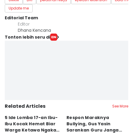
Update me
Editorial Team
Editor
Dhana Kencana
Tonton lebih seru di
Related Articles
See More
5 Ide Lomba 17-an Ibu-
Respon Maraknya
T
Ibu Kocak Hemat Biar
Bullying, Gus Yasin
W
Warga Ketawa Ngakak
Sarankan Guru Jangan
S