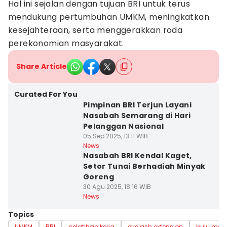
Hal ini sejalan dengan tujuan BRI untuk terus
mendukung pertumbuhan UMKM, meningkatkan
kesejahteraan, serta menggerakkan roda
perekonomian masyarakat.
Share Article
Curated For You
Pimpinan BRI Terjun Layani
Nasabah Semarang di Hari
Pelanggan Nasional
05 Sep 2025, 13:11 WIB
News
Nasabah BRI Kendal Kaget,
Setor Tunai Berhadiah Minyak
Goreng
30 Agu 2025, 18:16 WIB
News
Topics
UMKM
BRI
pelatihan kerja
eyelash extension
bulu mat