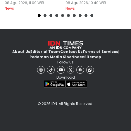
Pas Hari Kemerdekaan
08 Agu 2026, 11:09 WIB
Bebani Siswa
08 Agu 2026, 10:40 WIB
P
08
News
News
Ne
R
About Us
Editorial Team
Contact Us
Terms of Services
Pedoman Media Siber
Index
Sitemap
Follow Us
Download
© 2026 IDN. All Rights Reserved.