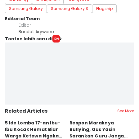
Samsung Galaxy
Samsung Galaxy S
Flagship
Editorial Team
Editor
Bandot Arywono
Tonton lebih seru di
Related Articles
See More
5 Ide Lomba 17-an Ibu-
Respon Maraknya
T
Ibu Kocak Hemat Biar
Bullying, Gus Yasin
W
Warga Ketawa Ngakak
Sarankan Guru Jangan
S