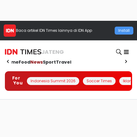
Baca artikel
IDN Times
lainnya di IDN App
Install
JATENG
Home
Food
News
Sport
Travel
For
Indonesia Summit 2026
Soccer Times
Iklanin 
You