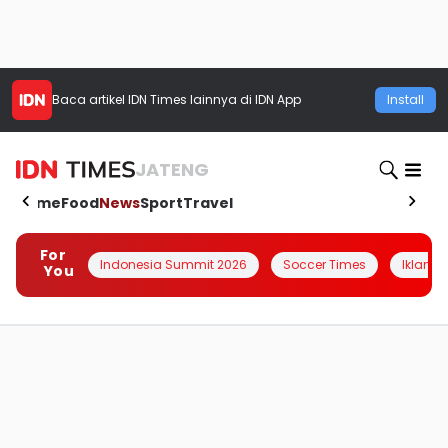
Baca artikel
IDN Times
lainnya di IDN App
Install
JATENG
Home
Food
News
Sport
Travel
For
Indonesia Summit 2026
Soccer Times
Iklanin 
You