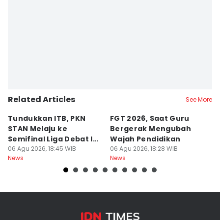
Related Articles
See More
Tundukkan ITB, PKN
FGT 2026, Saat Guru
[
STAN Melaju ke
Bergerak Mengubah
D
Semifinal Liga Debat IDN
Wajah Pendidikan
A
Times 2026
06 Agu 2026, 18:45 WIB
06 Agu 2026, 18:28 WIB
S
06
News
News
Ne
d