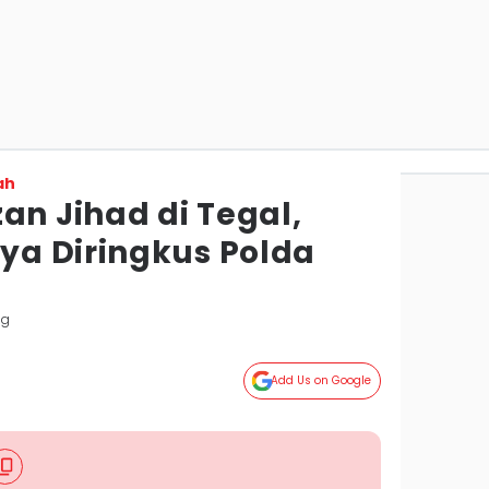
ah
an Jihad di Tegal,
a Diringkus Polda
ng
Add Us on Google