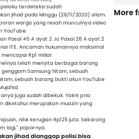
arang. Dok Humas Polda Jateng
elaku terdeteksi sudah
More 
an jihad pada Minggu (29/11/2020) silam.
laporan warga yang resah munculnya video
un YouTube.
an Pasal 45 A ayat 2 Jo Pasal 28 A ayat 2
enai ITE. Ancaman hukumannya maksimal
mencapai Rp1 miliar.
onelnya telah menyita berbagai barang
on genggam Samsung hitam, sebuah
itam, sebuah barang bukti akun YouTube
ujahid.
tanya juga sudah dibekuk. Yakni pria
gan diketahui merupakan muazin yang
ipuan, nilai kerugian Rp125 juta. Sekarang
m lagi," paparnya.
kan jihad dianggap polisi bisa