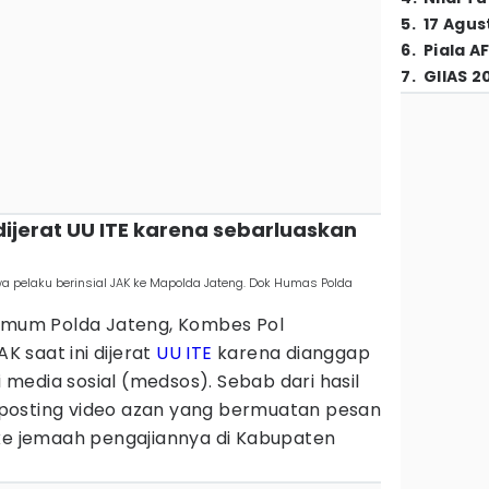
5
.
17 Agus
6
.
Piala A
7
.
GIIAS 2
K dijerat UU ITE karena sebarluaskan
pelaku berinsial JAK ke Mapolda Jateng. Dok Humas Polda
 Umum Polda Jateng, Kombes Pol
 saat ini dijerat
UU ITE
karena dianggap
media sosial (medsos). Sebab dari hasil
posting video azan yang bermuatan pesan
 ke jemaah pengajiannya di Kabupaten