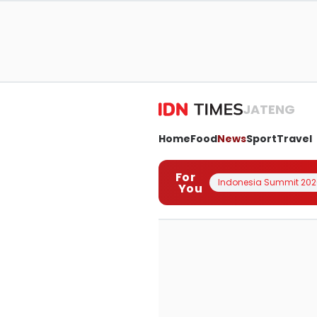
JATENG
Home
Food
News
Sport
Travel
For
Indonesia Summit 202
You