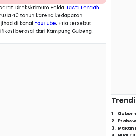
parat Direkskrimum Polda
Jawa Tengah
rusia 43 tahun karena kedapatan
jihad di kanal
YouTube
. Pria tersebut
tifikasi berasal dari Kampung Gubeng,
Trendi
1
.
Gubern
2
.
Prabow
3
.
Makan B
4
.
Nilai T