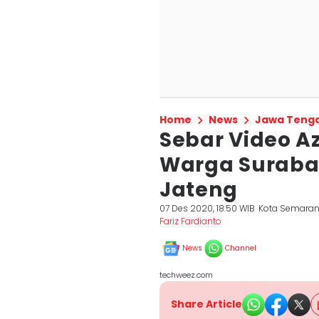
Home
News
Jawa Teng
Sebar Video Az
Warga Surabay
Jateng
07 Des 2020, 18:50 WIB
Kota Semara
Fariz Fardianto
News
Channel
techweez.com
Share Article