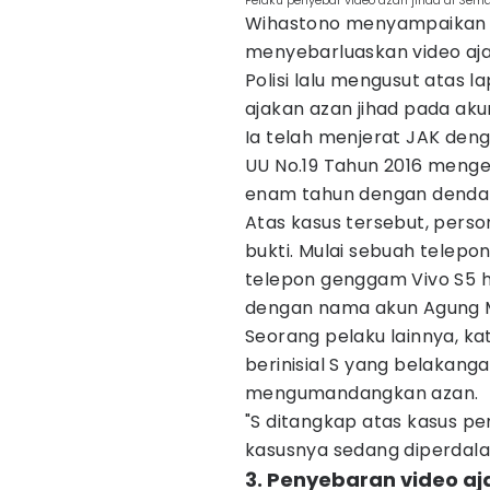
Pelaku penyebar video azan jihad di Sem
Wihastono menyampaikan p
menyebarluaskan video ajak
Polisi lalu mengusut atas 
ajakan azan jihad pada ak
Ia telah menjerat JAK deng
UU No.19 Tahun 2016 meng
enam tahun dengan denda 
Atas kasus tersebut, pers
bukti. Mulai sebuah telep
telepon genggam Vivo S5 h
dengan nama akun Agung M
Seorang pelaku lainnya, ka
berinisial S yang belakan
mengumandangkan azan.
"S ditangkap atas kasus pen
kasusnya sedang diperdala
3. Penyebaran video aja