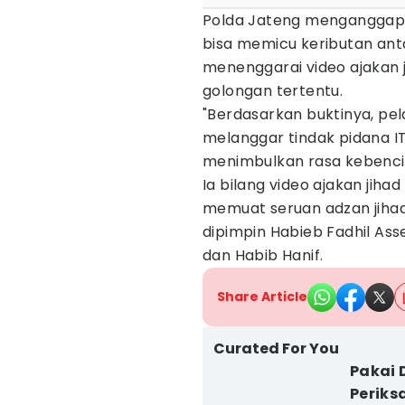
Polda Jateng menganggap v
bisa memicu keributan ant
menenggarai video ajakan
golongan tertentu.
"Berdasarkan buktinya, pel
melanggar tindak pidana I
menimbulkan rasa kebencia
Ia bilang video ajakan jihad
memuat seruan adzan jihad 
dipimpin Habieb Fadhil A
dan Habib Hanif.
Share Article
Curated For You
Pakai 
Periks