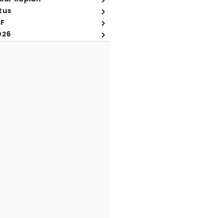
tus
FF
026