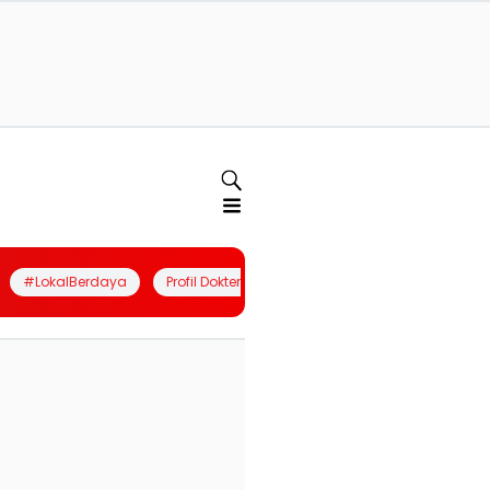
#LokalBerdaya
Profil Dokter
Quiz
Join Community