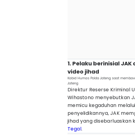
1. Pelaku berinisial JA
video jihad
Kabid Humas Polda Jateng saat membawa 
Jateng
Direktur Reserse Kriminal
Wihastono menyebutkan JAK
memicu kegaduhan melalui 
penyelidikannya, JAK mem
jihad yang disebarluaskan
Tegal
.