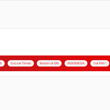
6
Soccer Times
Iklanin di IDN
INSIDENESIA
Yuk Pilih !