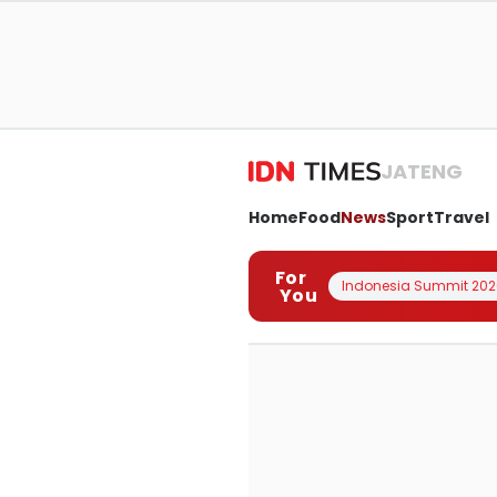
JATENG
Home
Food
News
Sport
Travel
For
Indonesia Summit 202
You