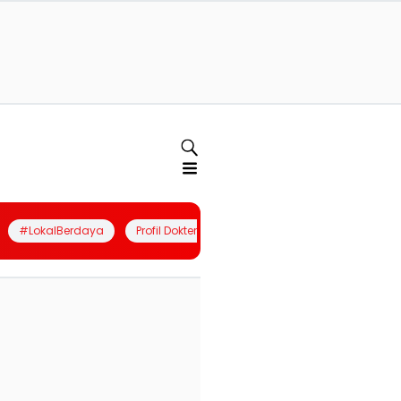
#LokalBerdaya
Profil Dokter
Quiz
Join Community