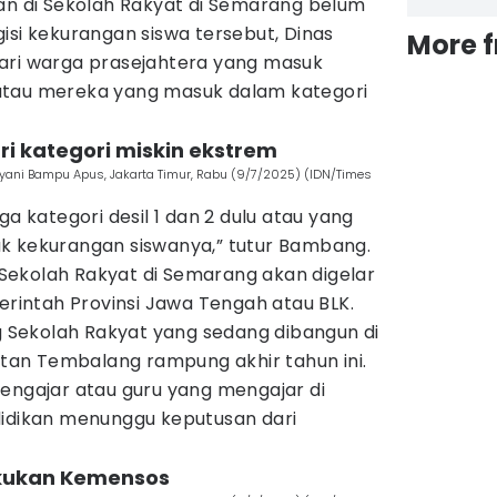
ran di Sekolah Rakyat di Semarang belum
isi kekurangan siswa tersebut, Dinas
More 
ari warga prasejahtera yang masuk
 2 atau mereka yang masuk dalam kategori
ari kategori miskin ekstrem
ayani Bampu Apus, Jakarta Timur, Rabu (9/7/2025) (IDN/Times
ga kategori desil 1 dan 2 dulu atau yang
k kekurangan siswanya,” tutur Bambang.
ekolah Rakyat di Semarang akan digelar
merintah Provinsi Jawa Tengah atau BLK.
Sekolah Rakyat yang sedang dibangun di
an Tembalang rampung akhir tahun ini.
pengajar atau guru yang mengajar di
didikan menunggu keputusan dari
akukan Kemensos