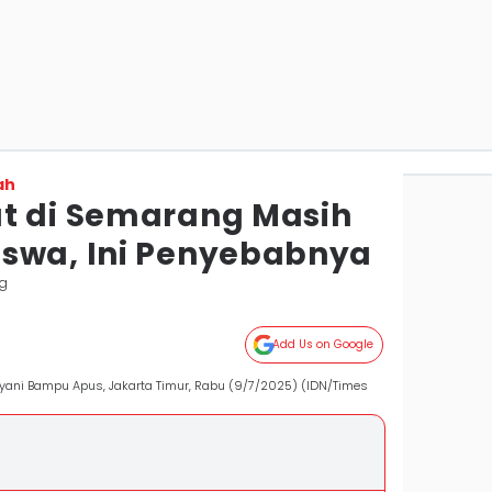
ah
t di Semarang Masih
swa, Ini Penyebabnya
g
Add Us on Google
ayani Bampu Apus, Jakarta Timur, Rabu (9/7/2025) (IDN/Times