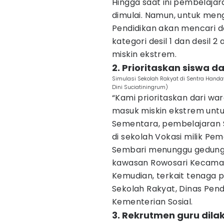
Hingga saat ini pembelaja
dimulai. Namun, untuk meng
Pendidikan akan mencari d
kategori desil 1 dan desil
miskin ekstrem.
2. Prioritaskan siswa d
Simulasi Sekolah Rakyat di Sentra Hand
Dini Suciatiningrum)
“Kami prioritaskan dari war
masuk miskin ekstrem untu
Sementara, pembelajaran S
di sekolah Vokasi milik Pe
Sembari menunggu gedung 
kawasan Rowosari Kecamat
Kemudian, terkait tenaga 
Sekolah Rakyat, Dinas Pen
Kementerian Sosial.
3. Rekrutmen guru dil