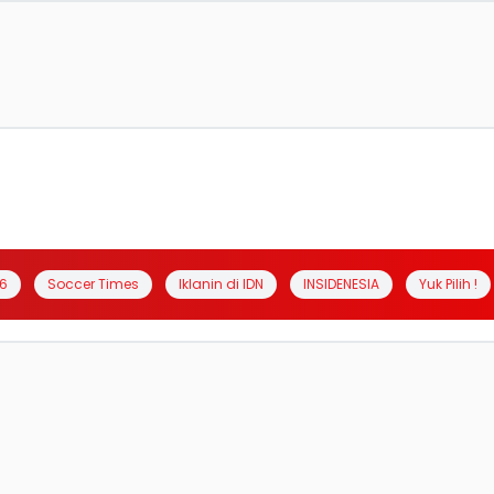
6
Soccer Times
Iklanin di IDN
INSIDENESIA
Yuk Pilih !