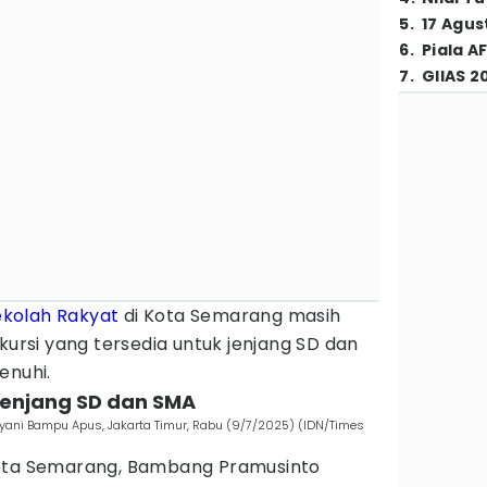
5
.
17 Agus
6
.
Piala A
7
.
GIIAS 2
ekolah Rakyat
di Kota Semarang masih
0 kursi yang tersedia untuk jenjang SD dan
enuhi.
 jenjang SD dan SMA
ayani Bampu Apus, Jakarta Timur, Rabu (9/7/2025) (IDN/Times
Kota Semarang, Bambang Pramusinto