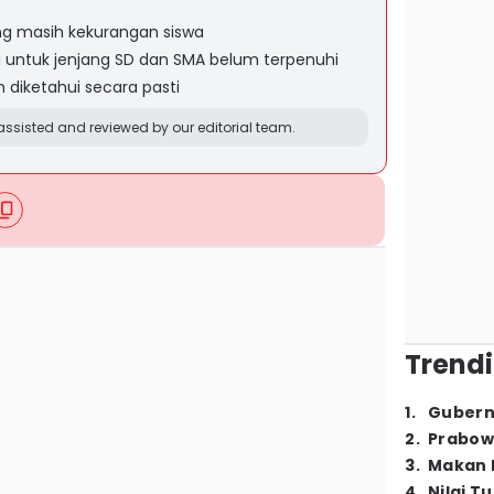
ng masih kekurangan siswa
ia untuk jenjang SD dan SMA belum terpenuhi
diketahui secara pasti
ssisted and reviewed by our editorial team.
Trendi
1
.
Gubern
2
.
Prabow
3
.
Makan B
4
.
Nilai T