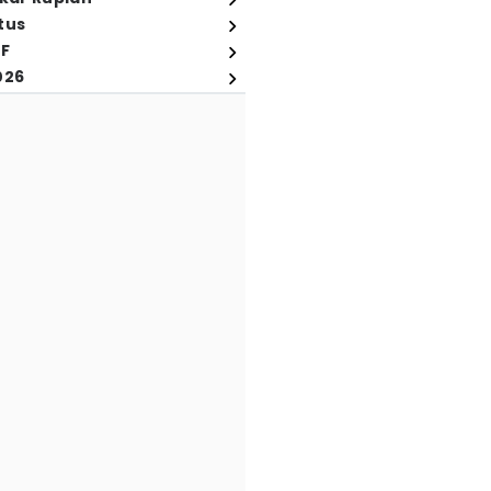
tus
FF
026