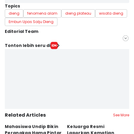
Topics
dieng
fenomena alam
dieng plateau
wisata dieng
Embun Upas Salju Dieng
Editorial Team
Editor
Tonton lebih seru di
Paulus Risang
Editor
Yogie Fadila
Related Articles
See More
Mahasiswa Undip Bikin
Keluarga Resmi
P
Perangkap Hama Pintar
Laporkan Kematian
S