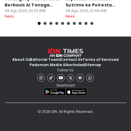
Berbasis AI Tenaga
Sutrimo ke Polresta
B
Surya
08 Agu 2026, 23:03 WIB
Banyumas
08 Agu 2026, 22:49 WIB
G
08
News
News
Ne
About Us
Editorial Team
Contact Us
Terms of Services
Pedoman Media Siber
Index
Sitemap
Follow Us
Download
© 2026 IDN. All Rights Reserved.