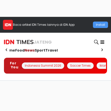
Baca artikel
IDN Times
lainnya di IDN App
Install
JATENG
Home
Food
News
Sport
Travel
For
Indonesia Summit 2026
Soccer Times
Iklanin 
You