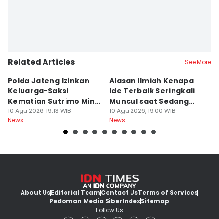
Related Articles
See More
Polda Jateng Izinkan
Alasan Ilmiah Kenapa
R
Keluarga-Saksi
Ide Terbaik Seringkali
R
Kematian Sutrimo Minta
Muncul saat Sedang
E
BKO LPSK
10 Agu 2026, 19:13 WIB
Mandi, Bukan di Depan
10 Agu 2026, 19:00 WIB
P
10
News
News
Ne
Laptop
About Us
Editorial Team
Contact Us
Terms of Services
Pedoman Media Siber
Index
Sitemap
Follow Us