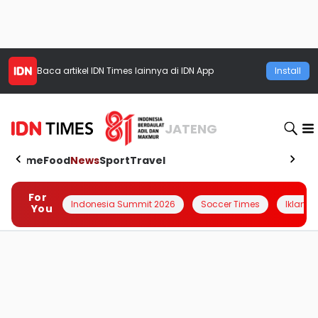
Baca artikel
IDN Times
lainnya di IDN App
Install
JATENG
Home
Food
News
Sport
Travel
For
Indonesia Summit 2026
Soccer Times
Iklanin 
You