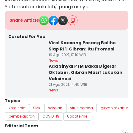
Ya bersabar dulu lah," pungkasnya
Share Article
Curated For You
Viral Kaesang Pasang Baliho
Siap RI 1, Gibran: Itu Promosi
19 Agu 2021, 17:10 WIB
News
Ada Sinyal PTM Bakal Digelar
Oktober, Gibran Masif Lakukan
Vaksinasi
21 Agu 2021, 14:45 WIB
News
Topics
kota solo
SMK
sekolah
virus corona
gibran rakabumi
pembelajaran
COVID-19
Update me
Editorial Team