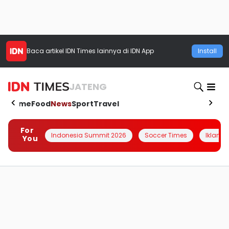
Baca artikel
IDN Times
lainnya di IDN App
Install
JATENG
Home
Food
News
Sport
Travel
For
Indonesia Summit 2026
Soccer Times
Iklanin 
You