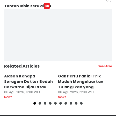
Editor
Tonton lebih seru di
Dhana Kencana
Editor
Larasati Rey
Related Articles
See More
Alasan Kenapa
Gak Perlu Panik! Trik
1
Seragam Dokter Bedah
Mudah Mengeluarkan
Pa
Berwarna Hijau atau
Tulang Ikan yang
u
Biru, Bukan Putih
06 Agu 2026, 13:00 WIB
Nyangkut di
06 Agu 2026, 12:00 WIB
B
06
News
News
Ne
Tenggorokan