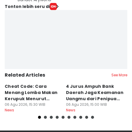
Tonton lebih seru di
Related Articles
See More
Cheat Code: Cara
4 Jurus Ampuh Bank
J
Menang Lomba Makan
Daerah Jaga Keamanan
U
Kerupuk Menurut
Uangmu dari Penipuan
D
Hukum Fisika, Bukan
06 Agu 2026, 15:30 WIB
Digital
06 Agu 2026, 15:00 WIB
Ha
06
News
News
Ne
Cuma Hoki