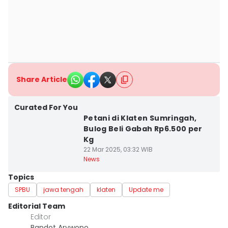
Share Article
Curated For You
Petani di Klaten Sumringah,
Bulog Beli Gabah Rp6.500 per
Kg
22 Mar 2025, 03:32 WIB
News
Topics
SPBU
jawa tengah
klaten
Update me
Editorial Team
Editor
Bandot Arywono