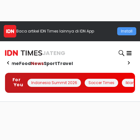
Baca artikel
IDN Times
lainnya di IDN App
Install
JATENG
Home
Food
News
Sport
Travel
For
Indonesia Summit 2026
Soccer Times
Iklanin 
You