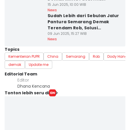
15 Jun 2025, 10:00 WIB
News
Sudah Lebih dari Sebulan Jalur
Pantura Semarang Demak
Terendam Rob, Solusi
Pemerintah: Bangun Tanggul
09 Jun 2025, 15:27 WIB
News
Laut sampai Jalan Tol
Topics
Kementerian PUPR
China
Semarang
Rob
Dody Hang
demak
Update me
Editorial Team
Editor
Dhana Kencana
Tonton lebih seru di