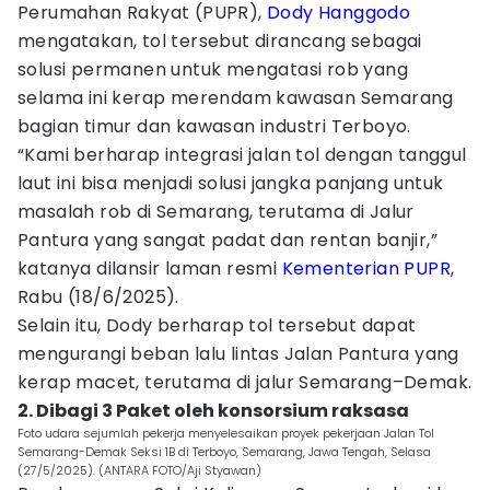
Perumahan Rakyat (PUPR),
Dody Hanggodo
mengatakan, tol tersebut dirancang sebagai
solusi permanen untuk mengatasi rob yang
selama ini kerap merendam kawasan Semarang
bagian timur dan kawasan industri Terboyo.
“Kami berharap integrasi jalan tol dengan tanggul
laut ini bisa menjadi solusi jangka panjang untuk
masalah rob di Semarang, terutama di Jalur
Pantura yang sangat padat dan rentan banjir,”
katanya dilansir laman resmi
Kementerian PUPR
,
Rabu (18/6/2025).
Selain itu, Dody berharap tol tersebut dapat
mengurangi beban lalu lintas Jalan Pantura yang
kerap macet, terutama di jalur Semarang–Demak.
2. Dibagi 3 Paket oleh konsorsium raksasa
Foto udara sejumlah pekerja menyelesaikan proyek pekerjaan Jalan Tol
Semarang-Demak Seksi 1B di Terboyo, Semarang, Jawa Tengah, Selasa
(27/5/2025). (ANTARA FOTO/Aji Styawan)