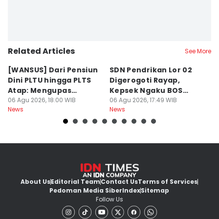
Related Articles
See More
[WANSUS] Dari Pensiun
SDN Pendrikan Lor 02
[
Dini PLTU hingga PLTS
Digerogoti Rayap,
K
Atap: Mengupas
Kepsek Ngaku BOS
K
Sengkarut Bisnis Energi
06 Agu 2026, 18:00 WIB
Cuma Rp54 Juta
06 Agu 2026, 17:49 WIB
W
06
News
News
Ne
di Indonesia
y
About Us
Editorial Team
Contact Us
Terms of Services
Pedoman Media Siber
Index
Sitemap
Follow Us