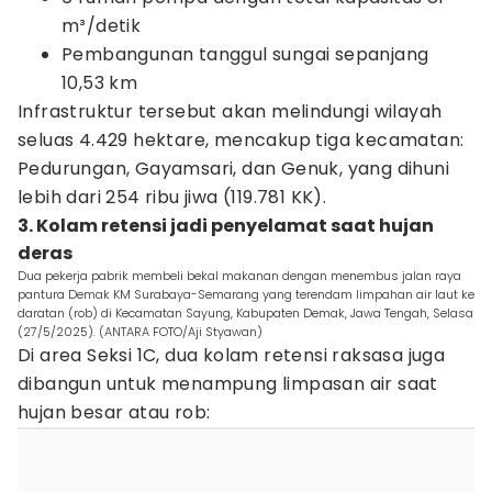
m³/detik
Pembangunan tanggul sungai sepanjang
10,53 km
Infrastruktur tersebut akan melindungi wilayah
seluas 4.429 hektare, mencakup tiga kecamatan:
Pedurungan, Gayamsari, dan Genuk, yang dihuni
lebih dari 254 ribu jiwa (119.781 KK).
3. Kolam retensi jadi penyelamat saat hujan
deras
Dua pekerja pabrik membeli bekal makanan dengan menembus jalan raya
pantura Demak KM Surabaya-Semarang yang terendam limpahan air laut ke
daratan (rob) di Kecamatan Sayung, Kabupaten Demak, Jawa Tengah, Selasa
(27/5/2025). (ANTARA FOTO/Aji Styawan)
Di area Seksi 1C, dua kolam retensi raksasa juga
dibangun untuk menampung limpasan air saat
hujan besar atau rob: