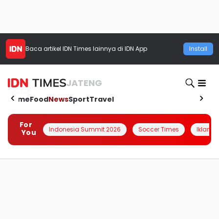
Baca artikel
IDN Times
lainnya di IDN App
Install
JATENG
Home
Food
News
Sport
Travel
For
Indonesia Summit 2026
Soccer Times
Iklanin 
You