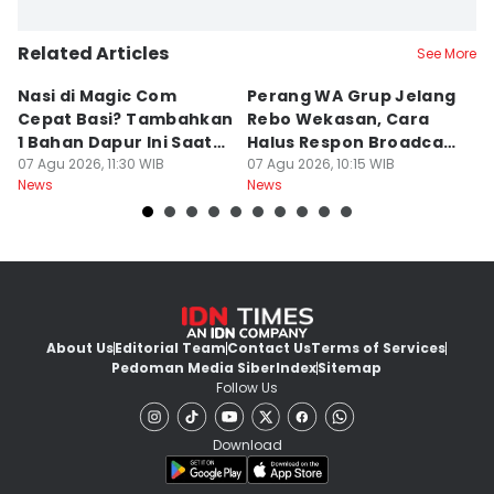
Related Articles
See More
Nasi di Magic Com
Perang WA Grup Jelang
C
Cepat Basi? Tambahkan
Rebo Wekasan, Cara
Di
1 Bahan Dapur Ini Saat
Halus Respon Broadcast
B
Menanak, Awet 2 Hari
07 Agu 2026, 11:30 WIB
Parno
07 Agu 2026, 10:15 WIB
D
07
News
News
Ne
About Us
Editorial Team
Contact Us
Terms of Services
Pedoman Media Siber
Index
Sitemap
Follow Us
Download