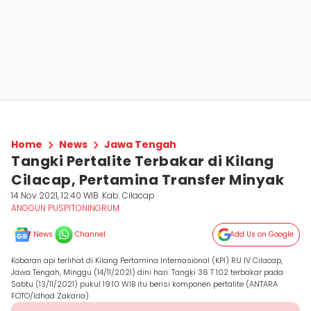
Home
News
Jawa Tengah
Tangki Pertalite Terbakar di Kilang
Cilacap, Pertamina Transfer Minyak
14 Nov 2021, 12:40 WIB
Kab. Cilacap
ANGGUN PUSPITONINGRUM
News
Channel
Add Us on Google
Kobaran api terlihat di Kilang Pertamina Internasional (KPI) RU IV Cilacap,
Jawa Tengah, Minggu (14/11/2021) dini hari. Tangki 36 T 102 terbakar pada
Sabtu (13/11/2021) pukul 19.10 WIB itu berisi komponen pertalite (ANTARA
FOTO/Idhad Zakaria)