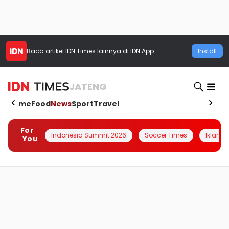
Baca artikel
IDN Times
lainnya di IDN App
Install
JATENG
Home
Food
News
Sport
Travel
For
Indonesia Summit 2026
Soccer Times
Iklanin 
You