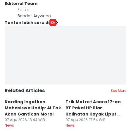
Editorial Team
Editor
Bandot Arywono
Tonton lebih seru di
Related Articles
See More
Karding Ingatkan
Trik Motret Acara 17-an
N
Mahasiswa Undip: AI Tak
RT Pakai HP Biar
C
Akan Gantikan Moral
Kelihatan Kayak Liputan
1
07 Agu 2026, 18:44 WIB
Festival Nasional
07 Agu 2026, 17:54 WIB
M
07
News
News
Ne