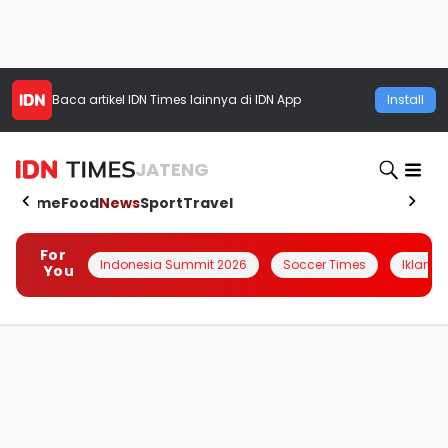
Baca artikel
IDN Times
lainnya di IDN App
Install
JATENG
Home
Food
News
Sport
Travel
For
Indonesia Summit 2026
Soccer Times
Iklanin 
You