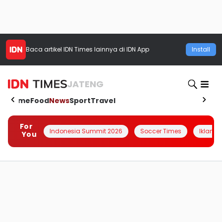
Baca artikel
IDN Times
lainnya di IDN App
Install
JATENG
Home
Food
News
Sport
Travel
For
Indonesia Summit 2026
Soccer Times
Iklanin 
You