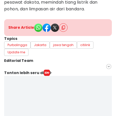
pesawat dakota, memindah tiang listrik dan
pohon, dan limpasan air dari bandara.
Share Article
Topics
Purbalingga
Jakarta
jawa tengah
citilink
Update me
Editorial Team
Editor
Tonton lebih seru di
Bandot Arywono
Editor
Rudal Afgani Dirgantara