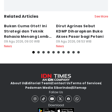
Related Articles
See More
Bukan Cuma Otot! Ini
Dirut Agrinas Sebut
A
Strategi dan Teknik
KDMP Diharapkan Buka
K
Rahasia Menang Lomba
Akses Pasar bagi Petani
d
Panjat Pinang
09 Agu 2026, 09:00 WIB
09 Agu 2026, 08:53 WIB
S
09
News
News
Ne
About Us
Editorial Team
Contact Us
Terms of Services
Pedoman Media Siber
Index
Sitemap
Follow Us
Download