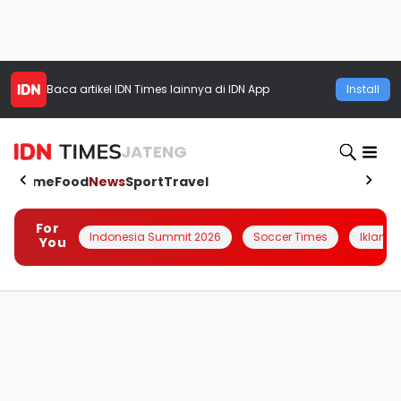
Baca artikel
IDN Times
lainnya di IDN App
Install
JATENG
Home
Food
News
Sport
Travel
For
Indonesia Summit 2026
Soccer Times
Iklanin 
You