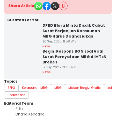
Share Article
Curated For You
DPRD Blora Minta Disdik Cabut
Surat Perjanjian Keracunan
MBG Harus Dirahasiakan
20 Sep 2025, 11:58 WIB
News
Begini Respons BGN soal Viral
Surat Pernyataan MBG di MTsN
Brebes
19 Sep 2025, 13:25 WIB
News
Topics
SPPG
Keracunan MBG
MBG
Makan Bergizi Gratis
kota 
Update me
Editorial Team
Editor
Dhana Kencana