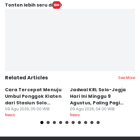
Tonton lebih seru di
Related Articles
See More
Cara Tercepat Menuju
Jadwal KRL Solo-Jogja
K
Umbul Ponggok Klaten
Hari Ini Minggu 9
K
dari Stasiun Solo
Agustus, Paling Pagi
M
Balapan di Surakarta
09 Agu 2026, 05:00 WIB
Berangkat Pukul 05.00
09 Agu 2026, 04:00 WIB
U
09
News
News
Ne
A