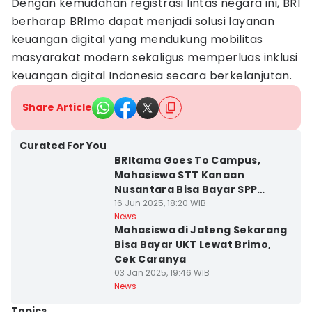
Dengan kemudahan registrasi lintas negara ini, BRI
berharap BRImo dapat menjadi solusi layanan
keuangan digital yang mendukung mobilitas
masyarakat modern sekaligus memperluas inklusi
keuangan digital Indonesia secara berkelanjutan.
Share Article
Curated For You
BRItama Goes To Campus,
Mahasiswa STT Kanaan
Nusantara Bisa Bayar SPP
Lewat BRImo
16 Jun 2025, 18:20 WIB
News
Mahasiswa di Jateng Sekarang
Bisa Bayar UKT Lewat Brimo,
Cek Caranya
03 Jan 2025, 19:46 WIB
News
Topics