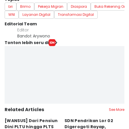
bri
Brimo
Pekerja Migran
Diaspora
Buka Rekening Onli
WNI
Layanan Digital
Transformasi Digital
Editorial Team
Editor
Bandot Arywono
Tonton lebih seru di
Related Articles
See More
[WANSUS] Dari Pensiun
SDN Pendrikan Lor 02
[
Dini PLTU hingga PLTS
Digerogoti Rayap,
K