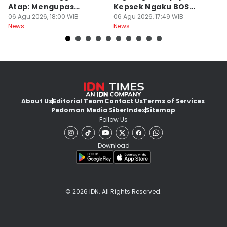
Atap: Mengupas
Kepsek Ngaku BOS
K
Sengkarut Bisnis Energi
06 Agu 2026, 18:00 WIB
Cuma Rp54 Juta
06 Agu 2026, 17:49 WIB
W
06
News
News
Ne
di Indonesia
y
About Us
Editorial Team
Contact Us
Terms of Services
Pedoman Media Siber
Index
Sitemap
Follow Us
Download
© 2026 IDN. All Rights Reserved.