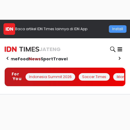
Baca artikel
IDN Times
lainnya di IDN App
Install
JATENG
Home
Food
News
Sport
Travel
For
Indonesia Summit 2026
Soccer Times
Iklanin 
You