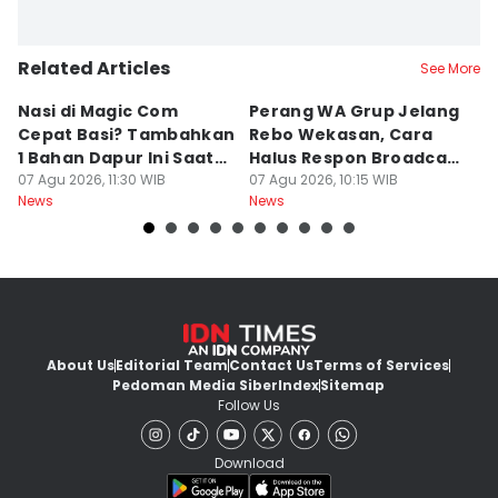
Related Articles
See More
Nasi di Magic Com
Perang WA Grup Jelang
C
Cepat Basi? Tambahkan
Rebo Wekasan, Cara
Di
1 Bahan Dapur Ini Saat
Halus Respon Broadcast
B
Menanak, Awet 2 Hari
07 Agu 2026, 11:30 WIB
Parno
07 Agu 2026, 10:15 WIB
D
07
News
News
Ne
About Us
Editorial Team
Contact Us
Terms of Services
Pedoman Media Siber
Index
Sitemap
Follow Us
Download