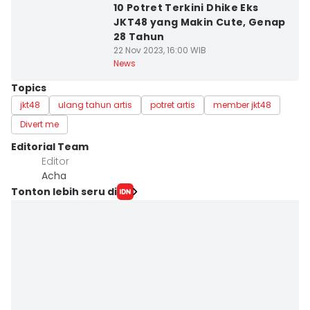
10 Potret Terkini Dhike Eks
JKT48 yang Makin Cute, Genap
28 Tahun
22 Nov 2023, 16:00 WIB
News
Topics
jkt48
ulang tahun artis
potret artis
member jkt48
Divert me
Editorial Team
Editor
Acha
Tonton lebih seru di