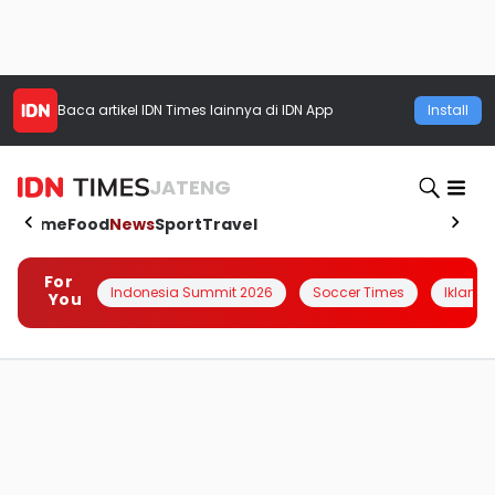
Baca artikel
IDN Times
lainnya di IDN App
Install
JATENG
Home
Food
News
Sport
Travel
For
Indonesia Summit 2026
Soccer Times
Iklanin 
You