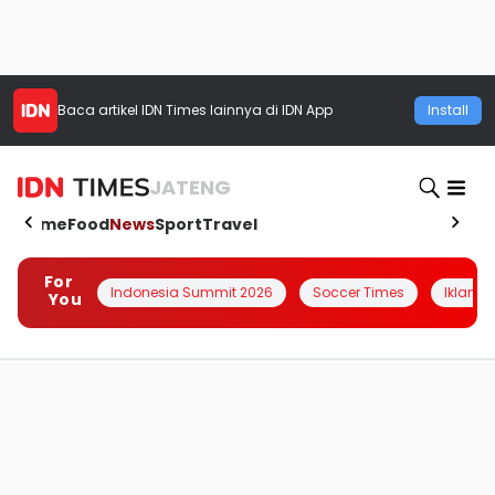
Baca artikel
IDN Times
lainnya di IDN App
Install
JATENG
Home
Food
News
Sport
Travel
For
Indonesia Summit 2026
Soccer Times
Iklanin 
You