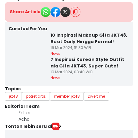
Share Article
Curated For You
10 Inspirasi Makeup Gita JKT48,
Buat Daily Hingga Formal!
15 Mar 2024, 15:30 WIB
News
7 Inspirasi Korean Style Outfit
ala Gita JKT48, Super Cute!
19 Mar 2024, 08:40 WIB
News
Topics
jkt48
potret artis
member jkt48
Divert me
Editorial Team
Editor
Acha
Tonton lebih seru di