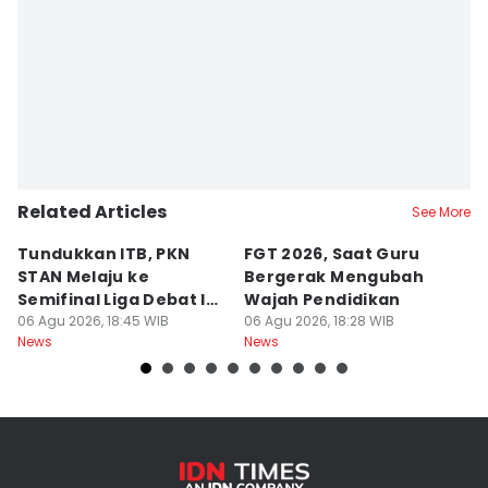
Related Articles
See More
Tundukkan ITB, PKN
FGT 2026, Saat Guru
[
STAN Melaju ke
Bergerak Mengubah
D
Semifinal Liga Debat IDN
Wajah Pendidikan
A
Times 2026
06 Agu 2026, 18:45 WIB
06 Agu 2026, 18:28 WIB
S
06
News
News
Ne
d