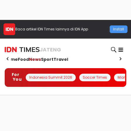
Baca artikel
IDN Times
lainnya di IDN App
Install
JATENG
Home
Food
News
Sport
Travel
For
Indonesia Summit 2026
Soccer Times
Iklanin 
You