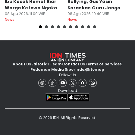
Ibu Kocak Hemat Biar
Bullying, Gus Yasin
W
Warga Ketawa Ngakak
Sarankan Guru Jangan
S
Pas Hari Kemerdekaan
08 Agu 2026, 11:09 WIB
Bebani Siswa
08 Agu 2026, 10:40 WIB
P
08
News
News
Ne
R
About Us
Editorial Team
Contact Us
Terms of Services
Pedoman Media Siber
Index
Sitemap
Follow Us
Download
© 2026 IDN. All Rights Reserved.