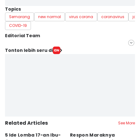
Topics
Semarang
new normal
virus corona
coronavirus
jaw
COVID-19
Editorial Team
Editor
Tonton lebih seru di
Bandot Arywono
Editor
ANGGUN PUSPITONINGRUM
Related Articles
See More
5 Ide Lomba 17-an Ibu-
Respon Maraknya
T